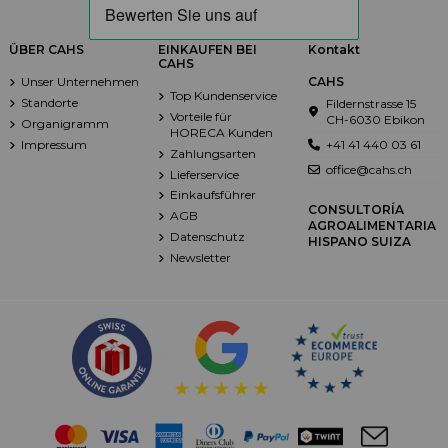
ÜBER CAHS
EINKAUFEN BEI
Kontakt
CAHS
Unser Unternehmen
CAHS
Top Kundenservice
Standorte
Fildernstrasse 15
Vorteile für
CH-6030 Ebikon
Organigramm
HORECA Kunden
Impressum
+41 41 440 03 61
Zahlungsarten
office@cahs.ch
Lieferservice
Einkaufsführer
CONSULTORÍA
AGB
AGROALIMENTARIA
Datenschutz
HISPANO SUIZA
Newsletter