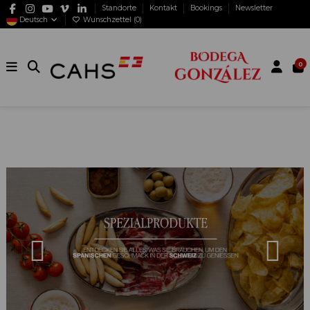
Standorte
Kontakt
Bookings
Newsletter
Deutsch
Wunschzettel (
0
)
0