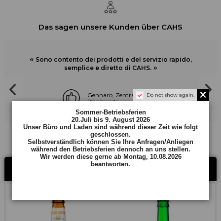
Das sagen unsere Kunden über CAHS
«
Sono contento dei prodotti e del servizio rapido,
»
semplice e diretto di CAHS.
Gennaro, Zentralschweiz
Do not show again.
Privatkunde
Sommer-Betriebsferien
20.Juli bis 9. August 2026
Unser Büro und Laden sind während dieser Zeit wie folgt
geschlossen.
Selbstverständlich können Sie Ihre Anfragen/Anliegen
während den Betriebsferien dennoch an uns stellen.
Wir werden diese gerne ab Montag, 10.08.2026
beantworten.
BESTSELLER