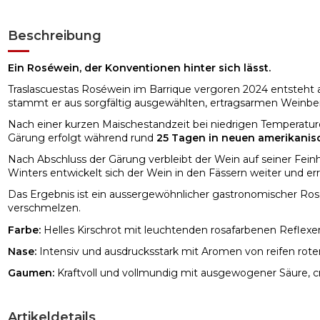
Beschreibung
Ein Roséwein, der Konventionen hinter sich lässt.
Traslascuestas Roséwein im Barrique vergoren 2024 entsteht aus
stammt er aus sorgfältig ausgewählten, ertragsarmen Weinber
Nach einer kurzen Maischestandzeit bei niedrigen Temperature
Gärung erfolgt während rund
25 Tagen in neuen amerikanis
Nach Abschluss der Gärung verbleibt der Wein auf seiner Fein
Winters entwickelt sich der Wein in den Fässern weiter und e
Das Ergebnis ist ein aussergewöhnlicher gastronomischer Roséw
verschmelzen.
Farbe:
Helles Kirschrot mit leuchtenden rosafarbenen Reflexen. K
Nase:
Intensiv und ausdrucksstark mit Aromen von reifen rote
Gaumen:
Kraftvoll und vollmundig mit ausgewogener Säure, 
Artikeldetails