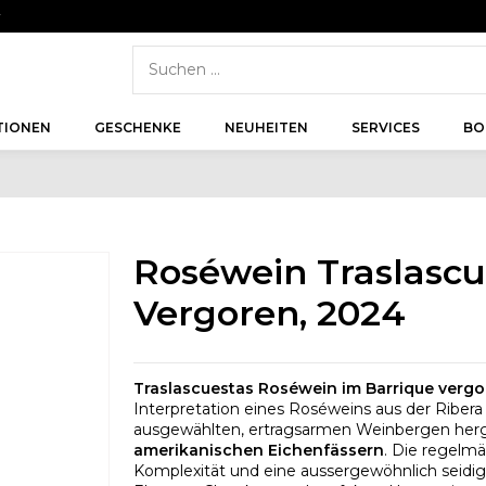
r
TIONEN
GESCHENKE
NEUHEITEN
SERVICES
BO
Roséwein Traslascu
Vergoren, 2024
Traslascuestas Roséwein im Barrique verg
Interpretation eines Roséweins aus der Ribera 
ausgewählten, ertragsarmen Weinbergen herge
amerikanischen Eichenfässern
. Die regelmä
Komplexität und eine aussergewöhnlich seidig