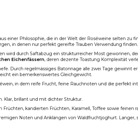
 einer Philosophie, die in der Welt der Roséweine selten zu fin
gen, in denen nur perfekt gereifte Trauben Verwendung finden.
n wird durch Saftabzug ein strukturreicher Most gewonnen, der 
chen Eichenfässern
, deren dezente Toastung Komplexität verle
hefe. Durch regelmässiges Batonnage alle zwei Tage gewinnt er
rreicht ein bemerkenswertes Gleichgewicht.
ein, in dem reife Frucht, feine Rauchnoten und die perfekt inte
lar, brillant und mit dichter Struktur.
n Früchten, kandierten Früchten, Karamell, Toffee sowie feinen
cremigen Noten und Anklängen von Waldfruchtjoghurt. Langer, 