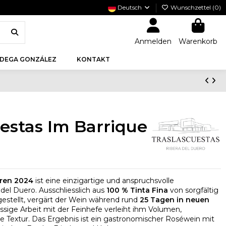
Deutsch
Wunschzettel (
0
)
Anmelden
Warenkorb
DEGA GONZÁLEZ
KONTAKT
estas Im Barrique
oren 2024
ist eine einzigartige und anspruchsvolle
del Duero. Ausschliesslich aus
100 % Tinta Fina
von sorgfältig
stellt, vergärt der Wein während rund
25 Tagen in neuen
ssige Arbeit mit der Feinhefe verleiht ihm Volumen,
e Textur. Das Ergebnis ist ein gastronomischer Roséwein mit