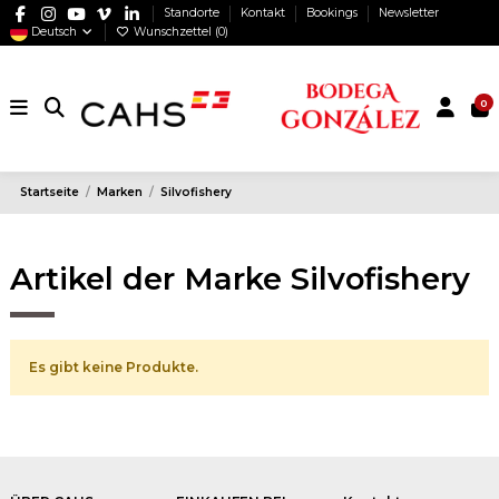
Standorte
Kontakt
Bookings
Newsletter
Deutsch
Wunschzettel (
0
)
0
Startseite
Marken
Silvofishery
Artikel der Marke Silvofishery
Es gibt keine Produkte.