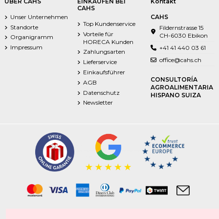
ÜBER CAHS
EINKAUFEN BEI
Kontakt
CAHS
Unser Unternehmen
CAHS
Top Kundenservice
Standorte
Fildernstrasse 15
Vorteile für
CH-6030 Ebikon
Organigramm
HORECA Kunden
Impressum
+41 41 440 03 61
Zahlungsarten
office@cahs.ch
Lieferservice
Einkaufsführer
CONSULTORÍA
AGB
AGROALIMENTARIA
Datenschutz
HISPANO SUIZA
Newsletter
Tiefkühlprodukte | Frischprodukte | Food | Getränke | Non-Food