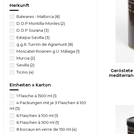
Herkunft
Baleares - Mallorca
(8)
D.O.P Montilla-Moriles
(2)
D.O.P Siurana
(3)
Estepa-Sevilla
(3)
g.g.A. Turrón de Agramunt
(8)
Moscatel-Rosinen g.U. Málaga
(1)
Murcia
(2)
Sevilla
(2)
Geröstete
Ticino
(4)
mediterran
Einheiten x Karton
1 Flasche à 1500 ml
(1)
4 Packungen mit je 3 Flaschen à 100
ml
(5)
6 Flaschen à 100 ml
(1)
6 Flaschen à 500 ml
(1)
8 bocaux en verre de 150 ml
(4)