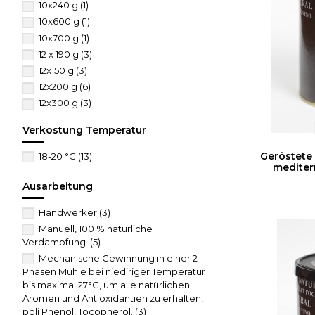
10x240 g
(1)
10x600 g
(1)
10x700 g
(1)
12 x 190 g
(3)
12x150 g
(3)
12x200 g
(6)
12x300 g
(3)
15x500 g
(1)
Verkostung Temperatur
18 x 300 g
(1)
18x150 g
(3)
Geröstete
18-20 °C
(13)
mediterr
18x200 g
(1)
20x200 g
(1)
Ausarbeitung
24 Flaschen à 100 ml
(4)
Handwerker
(3)
24 x 120 g
(5)
Manuell, 100 % natürliche
24 x 237 g
(2)
Verdampfung.
(5)
Kt.12x180 g
(1)
Mechanische Gewinnung in einer 2
Phasen Mühle bei niediriger Temperatur
bis maximal 27°C, um alle natürlichen
Aromen und Antioxidantien zu erhalten,
poli Phenol, Tocopherol.
(3)