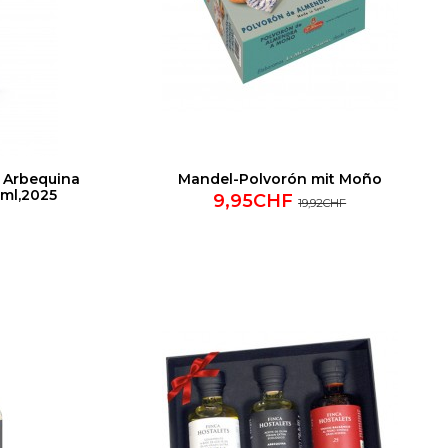
a Arbequina
Mandel-Polvorón mit Moño
 ml,2025
9,95CHF
19,92CHF