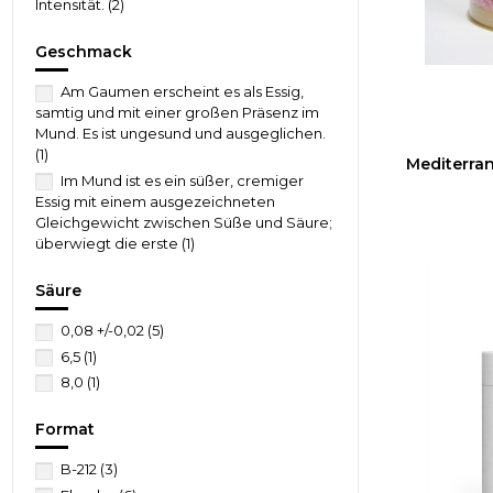
Intensität.
(2)
Montilla-Morilles Gran Reserva Essig,
Mosttraube der Sorte Pedro Ximénez, E-
Geschmack
224./ Enthält Sulfite.
(2)
Am Gaumen erscheint es als Essig,
samtig und mit einer großen Präsenz im
Mund. Es ist ungesund und ausgeglichen.
(1)
Mediterran
Im Mund ist es ein süßer, cremiger
Essig mit einem ausgezeichneten
Gleichgewicht zwischen Süße und Säure;
überwiegt die erste
(1)
Säure
0,08 +/-0,02
(5)
6,5
(1)
8,0
(1)
Format
B-212
(3)