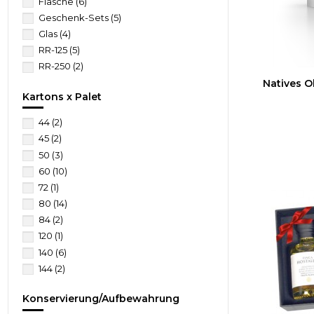
Flasche
(6)
Geschenk-Sets
(5)
Glas
(4)
RR-125
(5)
RR-250
(2)
Natives O
Kartons x Palet
44
(2)
45
(2)
50
(3)
60
(10)
72
(1)
80
(14)
84
(2)
120
(1)
140
(6)
144
(2)
Konservierung/Aufbewahrung