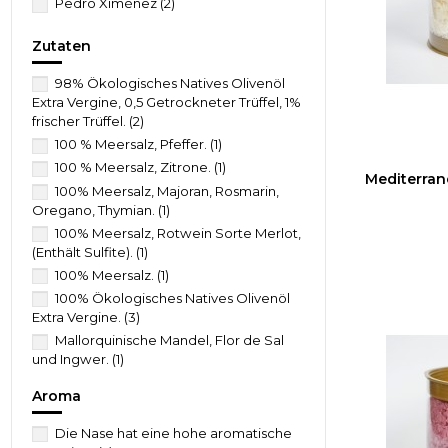
Pedro Ximénez
(2)
Zutaten
98% Ökologisches Natives Olivenöl
Extra Vergine, 0,5 Getrockneter Trüffel, 1%
frischer Trüffel.
(2)
100 % Meersalz, Pfeffer.
(1)
100 % Meersalz, Zitrone.
(1)
Mediterran
100% Meersalz, Majoran, Rosmarin,
Oregano, Thymian.
(1)
100% Meersalz, Rotwein Sorte Merlot,
(Enthält Sulfite).
(1)
100% Meersalz.
(1)
100% Ökologisches Natives Olivenöl
Extra Vergine.
(3)
Mallorquinische Mandel, Flor de Sal
und Ingwer.
(1)
Mallorquinische Mandeln, Flor de sal.
Aroma
(1)
Mallorquinische Mandeln, süssen Fleur
Die Nase hat eine hohe aromatische
de Sel.
(1)