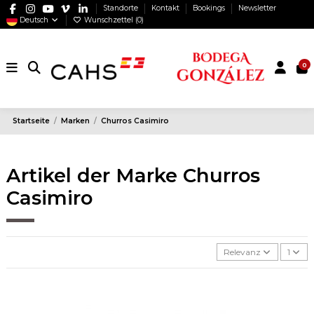
Standorte
Kontakt
Bookings
Newsletter
Deutsch
Wunschzettel (
0
)
0
Startseite
Marken
Churros Casimiro
Artikel der Marke Churros
Casimiro
Relevanz
1