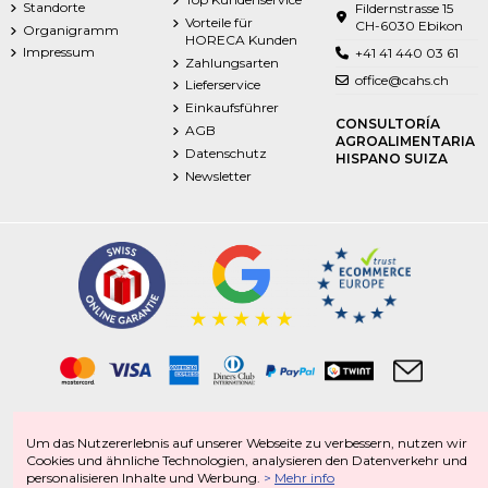
Standorte
Fildernstrasse 15
Vorteile für
CH-6030 Ebikon
Organigramm
HORECA Kunden
Impressum
+41 41 440 03 61
Zahlungsarten
office@cahs.ch
Lieferservice
Einkaufsführer
CONSULTORÍA
AGB
AGROALIMENTARIA
Datenschutz
HISPANO SUIZA
Newsletter
Tiefkühlprodukte | Frischprodukte | Food | Getränke | Non-Food
Um das Nutzererlebnis auf unserer Webseite zu verbessern, nutzen wir
Italienische Spezialitäten | Spanische Spezialitäten | Schweizer Spezialitäten |
Cookies und ähnliche Technologien, analysieren den Datenverkehr und
Portugiesische Spezialitäten
personalisieren Inhalte und Werbung.
>
Mehr info