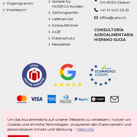
Vorteile für
CH-6030 Ebikon
Organigramm
HORECA Kunden
Impressum
+41 41 440 03 61
Zahlungsarten
office@cahs.ch
Lieferservice
Einkaufsführer
CONSULTORÍA
AGB
AGROALIMENTARIA
Datenschutz
HISPANO SUIZA
Newsletter
Tiefkühlprodukte | Frischprodukte | Food | Getränke | Non-Food
Um das Nutzererlebnis auf unserer Webseite zu verbessern, nutzen wir
Italienische Spezialitäten | Spanische Spezialitäten | Schweizer Spezialitäten |
Cookies und ähnliche Technologien, analysieren den Datenverkehr und
Portugiesische Spezialitäten
personalisieren Inhalte und Werbung.
>
Mehr info
CAHS Copyright 2025 ®