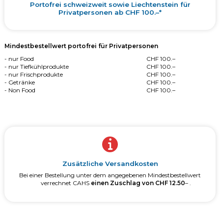
Portofrei schweizweit sowie Liechtenstein für
Privatpersonen ab CHF 100.–*
Mindestbestellwert portofrei für Privatpersonen
- nur Food
CHF 100.–
- nur Tiefkühlprodukte
CHF 100.–
- nur Frischprodukte
CHF 100.–
- Getränke
CHF 100.–
- Non Food
CHF 100.–
Zusätzliche Versandkosten
Bei einer Bestellung unter dem angegebenen Mindestbestellwert
verrechnet CAHS
einen Zuschlag von CHF 12.50
– .