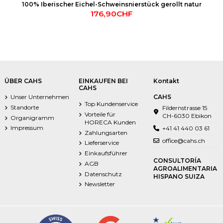
100% Iberischer Eichel-Schweinsnierstück gerollt natur
176,90CHF
ÜBER CAHS
EINKAUFEN BEI
Kontakt
CAHS
Unser Unternehmen
CAHS
Top Kundenservice
Standorte
Fildernstrasse 15
Vorteile für
CH-6030 Ebikon
Organigramm
HORECA Kunden
Impressum
+41 41 440 03 61
Zahlungsarten
office@cahs.ch
Lieferservice
Einkaufsführer
CONSULTORÍA
AGB
AGROALIMENTARIA
Datenschutz
HISPANO SUIZA
Newsletter