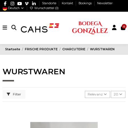
Standorte
Kontakt
Bookings
Newsletter
Deutsch
Wunschzettel (
0
)
0
Startseite
FRISCHE PRODUKTE
CHARCUTERIE
WURSTWAREN
WURSTWAREN
Filter
Relevanz
20