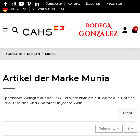
Standorte
Kontakt
Bookings
Newsletter
Deutsch
Wunschzettel (
0
)
0
Startseite
Marken
Munia
Artikel der Marke Munia
Spanisches Weingut aus der D.O. Toro, spezialisiert auf Weine aus Tinta de
Toro. Tradition und Charakter in jedem Wein.
Mehr
Relevanz
4