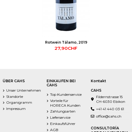
Rotwein Tálamo, 2019
27,90CHF
ÜBER CAHS
EINKAUFEN BEI
Kontakt
CAHS
Unser Unternehmen
CAHS
Top Kundenservice
Standorte
Fildernstrasse 15
Vorteile für
CH-6030 Ebikon
Organigramm
HORECA Kunden
Impressum
+41 41 440 03 61
Zahlungsarten
office@cahs.ch
Lieferservice
Einkaufsführer
CONSULTORÍA
AGB