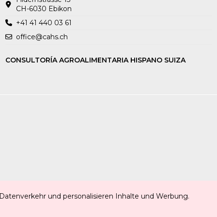
CH-6030 Ebikon
+41 41 440 03 61
office@cahs.ch
CONSULTORÍA AGROALIMENTARIA HISPANO SUIZA
 Datenverkehr und personalisieren Inhalte und Werbung.
ezialitäten