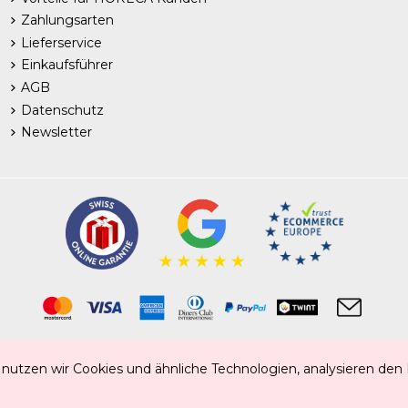
Zahlungsarten
Lieferservice
Einkaufsführer
AGB
Datenschutz
Newsletter
Tiefkühlprodukte | Frischprodukte | Food | Getränke | Non-Food
 nutzen wir Cookies und ähnliche Technologien, analysieren den
he Spezialitäten | Spanische Spezialitäten | Schweizer Spezialitäten | Portugiesische Sp
CAHS Copyright 2025 ®