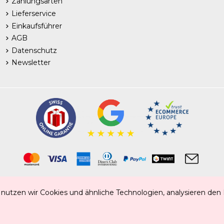
Zahlungsarten
Lieferservice
Einkaufsführer
AGB
Datenschutz
Newsletter
Tiefkühlprodukte | Frischprodukte | Food | Getränke | Non-Food
 nutzen wir Cookies und ähnliche Technologien, analysieren den
he Spezialitäten | Spanische Spezialitäten | Schweizer Spezialitäten | Portugiesische Sp
CAHS Copyright 2025 ®