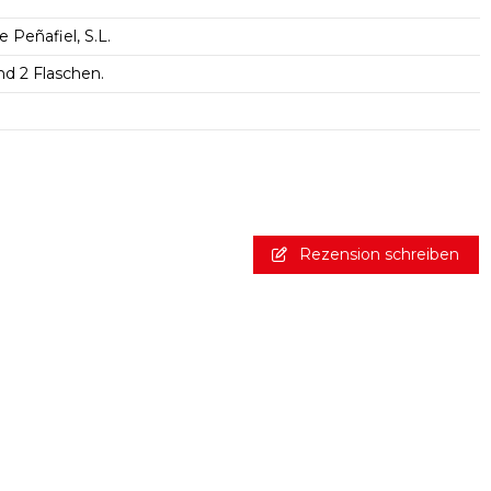
Peñafiel, S.L.
nd 2 Flaschen.
Rezension schreiben