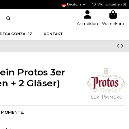
Deutsch
Wunschzettel (
0
)
Anmelden
Warenkorb
DEGA GONZÁLEZ
KONTAKT
in Protos 3er
n + 2 Gläser)
E MOMENTE.