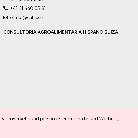
+41 41 440 03 61
office@cahs.ch
CONSULTORÍA AGROALIMENTARIA HISPANO SUIZA
 Datenverkehr und personalisieren Inhalte und Werbung.
ezialitäten