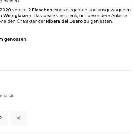
g bleiben.
 2020
vereint
2 Flaschen
eines eleganten und ausgewogenen
len Weingläsern
. Das ideale Geschenk, um besondere Anlässe
wie den Charakter der
Ribera del Duero
zu geniessen.
m genossen.
er unità.)