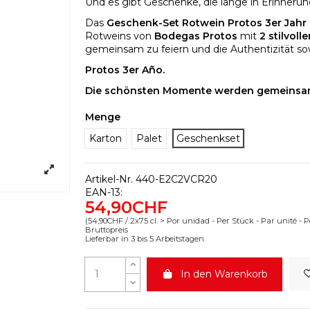
Und es gibt Geschenke, die lange in Erinnerun
Das
Geschenk-Set Rotwein Protos 3er Jahr
Rotweins von
Bodegas Protos
mit
2 stilvol
gemeinsam zu feiern und die Authentizität so
Protos 3er Año.
Die schönsten Momente werden gemeinsa
Menge
Karton
Palet
Geschenkset
Artikel-Nr.
440-E2C2VCR20
EAN-13:
54,90CHF
(54,90CHF / 2x75 cl. > Por unidad - Per Stück - Par unité - P
Bruttopreis
Lieferbar in 3 bis 5 Arbeitstagen.
In den Warenkorb