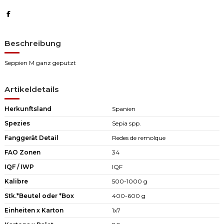
Beschreibung
Seppien M ganz geputzt
Artikeldetails
Herkunftsland
Spanien
Spezies
Sepia spp.
Fanggerät Detail
Redes de remolque
FAO Zonen
34
IQF / IWP
IQF
Kalibre
500-1000 g
Stk.*Beutel oder *Box
400-600 g
Einheiten x Karton
1x7