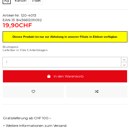
Kg
Karton
Palet
Artikel-Nr.
120-4013
EAN-13:
843661209092
19,90CHF
Dieses Produkt ist nur zur Abholung in unserer Filiale in Ebikon verfügbar.
Bruttopreis
Lieferbar in 3 bis 5 Arbeitstagen.
In den Warenkorb
Gratislieferung ab CHF 100.–
> Weitere Informationen zum Versand