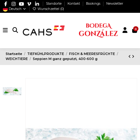
Standorte
Kontakt
Bookings
Newsletter
Deutsch
Wunschzettel (
0
)
0
Startseite
TIEFKÜHLPRODUKTE
FISCH & MEERESFRÜCHTE
WEICHTIERE
Seppien M ganz geputzt, 400-600 g