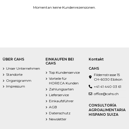
Momentan keine Kundenrezensionen.
ÜBER CAHS
EINKAUFEN BEI
Kontakt
CAHS
Unser Unternehmen
CAHS
Top Kundenservice
Standorte
Fildernstrasse 15
Vorteile für
CH-6030 Ebikon
Organigramm
HORECA Kunden
Impressum
+41 41 440 03 61
Zahlungsarten
office@cahs.ch
Lieferservice
Einkaufsführer
CONSULTORÍA
AGB
AGROALIMENTARIA
Datenschutz
HISPANO SUIZA
Newsletter