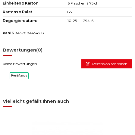
Einheiten x Karton
6 Flaschen à 75 cl
Kartons x Palet
85
Degorgierdatum:
10-25 ¦ L-294-6.
ean13
8437004454218
Bewertungen
(0)
Keine Bewertungen
Rezension schreiben
Vielleicht gefällt Ihnen auch