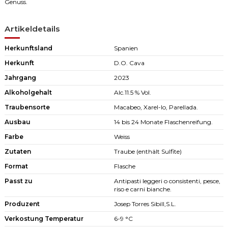
Genuss.
Artikeldetails
Herkunftsland
Spanien
Herkunft
D.O. Cava
Jahrgang
2023
Alkoholgehalt
Alc.11.5 % Vol.
Traubensorte
Macabeo, Xarel-lo, Parellada.
Ausbau
14 bis 24 Monate Flaschenreifung.
Farbe
Weiss
Zutaten
Traube (enthält Sulfite)
Format
Flasche
Passt zu
Antipasti leggeri o consistenti, pesce,
riso e carni bianche.
Produzent
Josep Torres Sibill,S.L.
Verkostung Temperatur
6-9 °C