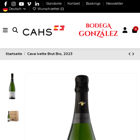
Standorte
Kontakt
Bookings
Newsletter
Deutsch
Wunschzettel (
0
)
0
Startseite
Cava Ivette Brut Bio, 2023