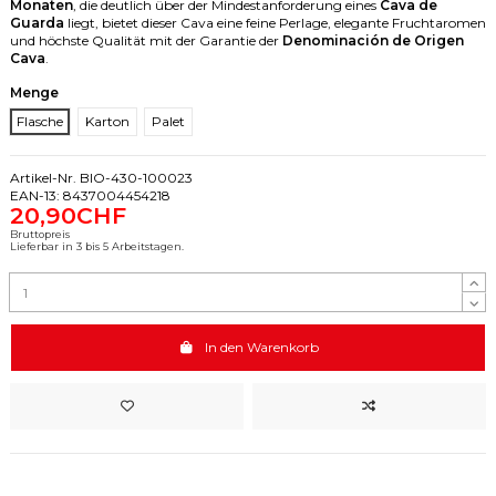
Monaten
, die deutlich über der Mindestanforderung eines
Cava de
Guarda
liegt, bietet dieser Cava eine feine Perlage, elegante Fruchtaromen
und höchste Qualität mit der Garantie der
Denominación de Origen
Cava
.
Menge
Flasche
Karton
Palet
Artikel-Nr.
BIO-430-100023
EAN-13:
8437004454218
20,90CHF
Bruttopreis
Lieferbar in 3 bis 5 Arbeitstagen.
In den Warenkorb