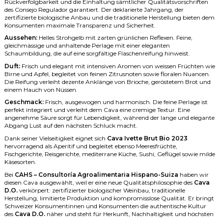
Rückverfolgbarkeit und die Einhaltung sämtlicher Qualitätsvorschriften
des Consejo Regulador garantiert. Der deklarierte Jahrgang, der
zertifizierte biologische Anbau und die traditionelle Herstellung bieten dem
Konsumenten maximale Transparenz und Sicherheit.
Aussehen:
Helles Strohgelb mit zarten grünlichen Reflexen. Feine,
gleichmässige und anhaltende Perlage mit einer eleganten
Schaumbildung, die auf eine sorgfältige Flaschenreifung hinweist.
Duft:
Frisch und elegant mit intensiven Aromen von weissen Früchten wie
Birne und Apfel, begleitet von feinen Zitrusnoten sowie floralen Nuancen.
Die Reifung verleiht dezente Anklänge von Brioche, geröstetem Brot und
einem Hauch von Nüssen.
Geschmack:
Frisch, ausgewogen und harmonisch. Die feine Perlage ist
perfekt integriert und verleiht dem Cava eine cremige Textur. Eine
angenehme Säure sorgt für Lebendigkeit, während der lange und elegante
Abgang Lust auf den nächsten Schluck macht.
Dank seiner Vielseitigkeit eignet sich
Cava Ivette Brut Bio 2023
hervorragend als Aperitif und begleitet ebenso Meeresfrüchte,
Fischgerichte, Reisgerichte, mediterrane Küche, Sushi, Geflügel sowie milde
Käsesorten.
Bei
CAHS – Consultoría Agroalimentaria Hispano-Suiza
haben wir
diesen Cava ausgewählt, weil er eine neue Qualitätsphilosophie des
Cava
D.O.
verkörpert: zertifizierter biologischer Weinbau, traditionelle
Herstellung, limitierte Produktion und kompromisslose Qualität. Er bringt
Schweizer Konsumentinnen und Konsumenten die authentische Kultur
des
Cava D.O.
näher und steht für Herkunft, Nachhaltigkeit und höchsten