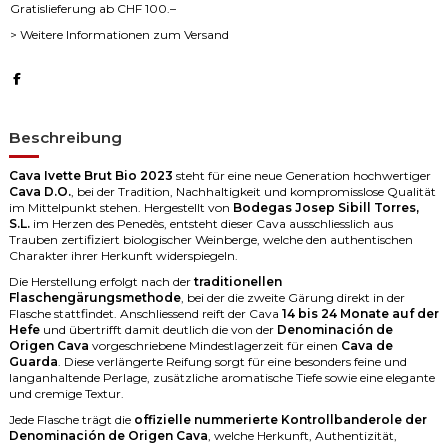
Gratislieferung ab CHF 100.–
> Weitere Informationen zum Versand
Beschreibung
Cava Ivette Brut Bio 2023
steht für eine neue Generation hochwertiger
Cava D.O.
, bei der Tradition, Nachhaltigkeit und kompromisslose Qualität
im Mittelpunkt stehen. Hergestellt von
Bodegas Josep Sibill Torres,
S.L.
im Herzen des Penedès, entsteht dieser Cava ausschliesslich aus
Trauben zertifiziert biologischer Weinberge, welche den authentischen
Charakter ihrer Herkunft widerspiegeln.
Die Herstellung erfolgt nach der
traditionellen
Flaschengärungsmethode
, bei der die zweite Gärung direkt in der
Flasche stattfindet. Anschliessend reift der Cava
14 bis 24 Monate auf der
Hefe
und übertrifft damit deutlich die von der
Denominación de
Origen Cava
vorgeschriebene Mindestlagerzeit für einen
Cava de
Guarda
. Diese verlängerte Reifung sorgt für eine besonders feine und
langanhaltende Perlage, zusätzliche aromatische Tiefe sowie eine elegante
und cremige Textur.
Jede Flasche trägt die
offizielle nummerierte Kontrollbanderole der
Denominación de Origen Cava
, welche Herkunft, Authentizität,