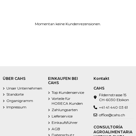
Momentan keine Kundenrezensionen.
ÜBER CAHS
EINKAUFEN BEI
Kontakt
CAHS
Unser Unternehmen
CAHS
Top Kundenservice
Standorte
Fildernstrasse 15
Vorteile für
CH-6030 Ebikon
Organigramm
HORECA Kunden
Impressum
+41 41 440 03 61
Zahlungsarten
office@cahs.ch
Lieferservice
Einkaufsführer
CONSULTORÍA
AGB
AGROALIMENTARIA
Datenschutz