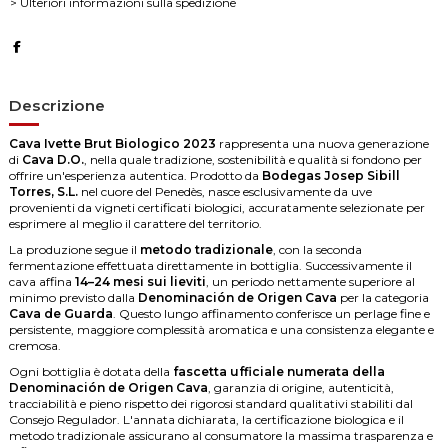
> Ulteriori informazioni sulla spedizione
Descrizione
Cava Ivette Brut Biologico 2023
rappresenta una nuova generazione
di
Cava D.O.
, nella quale tradizione, sostenibilità e qualità si fondono per
offrire un'esperienza autentica. Prodotto da
Bodegas Josep Sibill
Torres, S.L.
nel cuore del Penedès, nasce esclusivamente da uve
provenienti da vigneti certificati biologici, accuratamente selezionate per
esprimere al meglio il carattere del territorio.
La produzione segue il
metodo tradizionale
, con la seconda
fermentazione effettuata direttamente in bottiglia. Successivamente il
cava affina
14–24 mesi sui lieviti
, un periodo nettamente superiore al
minimo previsto dalla
Denominación de Origen Cava
per la categoria
Cava de Guarda
. Questo lungo affinamento conferisce un perlage fine e
persistente, maggiore complessità aromatica e una consistenza elegante e
cremosa.
Ogni bottiglia è dotata della
fascetta ufficiale numerata della
Denominación de Origen Cava
, garanzia di origine, autenticità,
tracciabilità e pieno rispetto dei rigorosi standard qualitativi stabiliti dal
Consejo Regulador. L'annata dichiarata, la certificazione biologica e il
metodo tradizionale assicurano al consumatore la massima trasparenza e