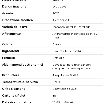
Denominazione
D.O. Cava
Annata
2023
Gradazione alcolica
Alc.11.5 % Vol.
Varietà delle uve
Macabeo, Xarel-lo, Parellada.
Affinamento
Affinamento in bottiglia da 14 a 24
mesi.
Colore
Bianco
Ingredienti
Uva (Contiene Solfiti)
Formato
Bottiglia
Abbinamenti gastronomici
Cava ideal para maridar con
cualquier comida. Aperitivos
Produttore
Josep Torres Sibill,S.L.
Temperatura di servizio
6-9 °C
Unità x cartone
6 bottiglie da 75 cl
Cartone x Palet
85
Data di sboccatura:
10-25 ¦ L-294-6.