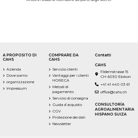
A PROPOSITO DI
COMPRARE DA
Contatti
CAHS
CAHS
CAHS
Azienda
Servizio clienti
Fildernstrasse 15
Dove siamo
Vantaggi per i clienti
CH-6030 Ebikon
HORECA
organizzazione
+41 41 440 03 61
Metodi di
Impressum
pagamento
office@cahs.ch
Servizio di consegna
CONSULTORÍA
Guida d’acquisto
AGROALIMENTARIA
CGV
HISPANO SUIZA
Protezione dei dati
Newsletter