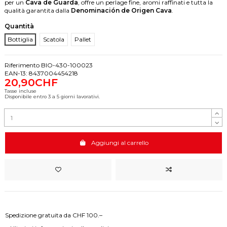
per un
Cava de Guarda
, offre un perlage fine, aromi raffinati e tutta la
qualità garantita dalla
Denominación de Origen Cava
.
Quantità
Bottiglia
Scatola
Pallet
Riferimento
BIO-430-100023
EAN-13:
8437004454218
20,90CHF
Tasse incluse
Disponibile entro 3 a 5 giorni lavorativi.
Aggiungi al carrello
Spedizione gratuita da CHF 100.–