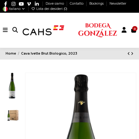
Dove siamo
Contatto
Bookings
Newsletter
Italiano
Lista dei desideri (
0
)
0
Home
Cava Ivette Brut Biologico, 2023