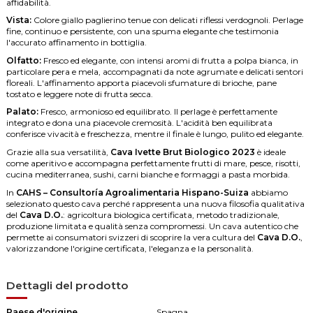
affidabilità.
Vista:
Colore giallo paglierino tenue con delicati riflessi verdognoli. Perlage
fine, continuo e persistente, con una spuma elegante che testimonia
l'accurato affinamento in bottiglia.
Olfatto:
Fresco ed elegante, con intensi aromi di frutta a polpa bianca, in
particolare pera e mela, accompagnati da note agrumate e delicati sentori
floreali. L'affinamento apporta piacevoli sfumature di brioche, pane
tostato e leggere note di frutta secca.
Palato:
Fresco, armonioso ed equilibrato. Il perlage è perfettamente
integrato e dona una piacevole cremosità. L'acidità ben equilibrata
conferisce vivacità e freschezza, mentre il finale è lungo, pulito ed elegante.
Grazie alla sua versatilità,
Cava Ivette Brut Biologico 2023
è ideale
come aperitivo e accompagna perfettamente frutti di mare, pesce, risotti,
cucina mediterranea, sushi, carni bianche e formaggi a pasta morbida.
In
CAHS – Consultoría Agroalimentaria Hispano-Suiza
abbiamo
selezionato questo cava perché rappresenta una nuova filosofia qualitativa
del
Cava D.O.
: agricoltura biologica certificata, metodo tradizionale,
produzione limitata e qualità senza compromessi. Un cava autentico che
permette ai consumatori svizzeri di scoprire la vera cultura del
Cava D.O.
,
valorizzandone l'origine certificata, l'eleganza e la personalità.
Dettagli del prodotto
Paese d'origine
Spagna