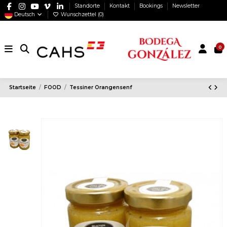
Standorte
Kontakt
Bookings
Newsletter
Deutsch
Wunschzettel (
0
)
0
Startseite
FOOD
Tessiner Orangensenf