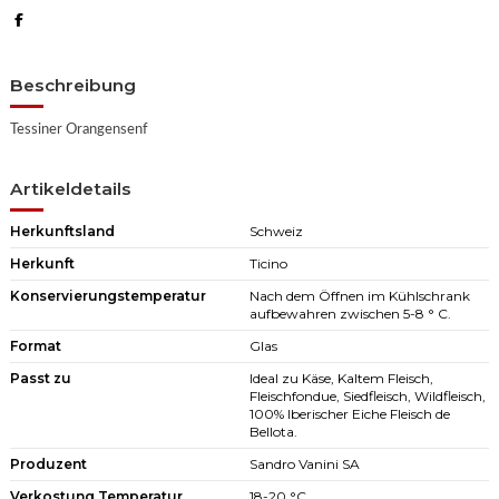
Beschreibung
Tessiner Orangensenf
Artikeldetails
Herkunftsland
Schweiz
Herkunft
Ticino
Konservierungstemperatur
Nach dem Öffnen im Kühlschrank
aufbewahren zwischen 5-8 ° C.
Format
Glas
Passt zu
Ideal zu Käse, Kaltem Fleisch,
Fleischfondue, Siedfleisch, Wildfleisch,
100% Iberischer Eiche Fleisch de
Bellota.
Produzent
Sandro Vanini SA
Verkostung Temperatur
18-20 °C