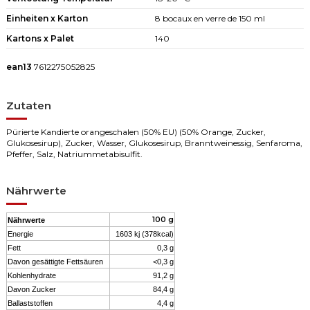
Einheiten x Karton
8 bocaux en verre de 150 ml
Kartons x Palet
140
ean13
7612275052825
Zutaten
Pürierte Kandierte orangeschalen (50% EU) (50% Orange, Zucker,
Glukosesirup), Zucker, Wasser, Glukosesirup, Branntweinessig, Senfaroma,
Pfeffer, Salz, Natriummetabisulfit.
Nährwerte
100 g
Nährwerte
Energie
1603 kj (378kcal)
Fett
0,3 g
Davon gesättigte Fettsäuren
<0,3 g
Kohlenhydrate
91,2 g
Davon Zucker
84,4 g
Ballaststoffen
4,4 g