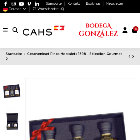
Standorte
Kontakt
Bookings
Newsletter
Deutsch
Wunschzettel (
0
)
0
Startseite
Geschenkset Finca Hostalets 1898 – Sélection Gourmet
2