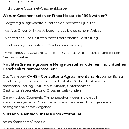
• Firmengeschenke.
• Individuelle Gourmet-Geschenkkörbe.
Warum Geschenksets von Finca Hostalets 1898 wählen?
• Sorgfältig ausgewählte Zutaten von höchster Qualität.
• Natives Olivenöl Extra Arbequina aus biologischem Anbau.
• Mediterrane Spezialitäten nach traditioneller Herstellung.
• Hochwertige und stilvolle Geschenkverpackung.
• Eine exklusive Auswahl für alle, die Qualität, Authentizität und echten
Genuss schätzen.
Möchten Sie eine grössere Menge bestellen oder ein individuelles
Geschenk zusammenstellen?
Das Team von
CAHS – Consultoría Agroalimentaria Hispano-Suiza
berät Sie gerne persönlich und unterstützt Sie bei der Auswahl der
passenden Lösung – für Privatkunden, Unternehmen,
Gastronomiebetriebe und Grosshandelskunden.
Ob exklusives Geschenk, Firmengeschenk oder individuell
zusammengestellter Gourmetkorb – wir erstellen Ihnen gerne ein
massgeschneidertes Angebot.
Nutzen Sie einfach unser Kontaktformular:
https://cahs.ch/de/kontakt
Wir freuen uns auf Ihre Anfrage und beraten Sie gerne persönlich.