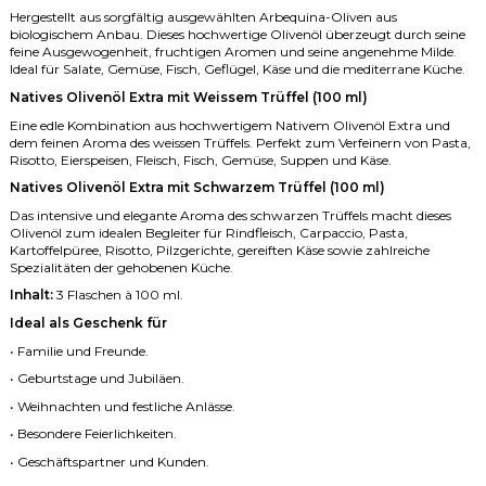
Hergestellt aus sorgfältig ausgewählten Arbequina-Oliven aus
biologischem Anbau. Dieses hochwertige Olivenöl überzeugt durch seine
feine Ausgewogenheit, fruchtigen Aromen und seine angenehme Milde.
Ideal für Salate, Gemüse, Fisch, Geflügel, Käse und die mediterrane Küche.
Natives Olivenöl Extra mit Weissem Trüffel (100 ml)
Eine edle Kombination aus hochwertigem Nativem Olivenöl Extra und
dem feinen Aroma des weissen Trüffels. Perfekt zum Verfeinern von Pasta,
Risotto, Eierspeisen, Fleisch, Fisch, Gemüse, Suppen und Käse.
Natives Olivenöl Extra mit Schwarzem Trüffel (100 ml)
Das intensive und elegante Aroma des schwarzen Trüffels macht dieses
Olivenöl zum idealen Begleiter für Rindfleisch, Carpaccio, Pasta,
Kartoffelpüree, Risotto, Pilzgerichte, gereiften Käse sowie zahlreiche
Spezialitäten der gehobenen Küche.
Inhalt:
3 Flaschen à 100 ml.
Ideal als Geschenk für
• Familie und Freunde.
• Geburtstage und Jubiläen.
• Weihnachten und festliche Anlässe.
• Besondere Feierlichkeiten.
• Geschäftspartner und Kunden.