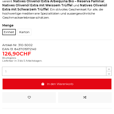
vereint
Natives Olivenöl Extra Arbequina Bio – Reserva Familiar
,
Natives Olivenöl Extra mit Weissem Trüffel
und
Natives Olivenöl
Extra mit Schwarzem Trüffel
. Ein stilvolles Geschenkset für alle, die
hochwertige mediterrane Spezialitäten und aussergewöhnliche
Geschmackserlebnisse schätzen.
Menge
Einheit
Karton
Artikel-Nr.
310-5002
EAN-13:
8437015172149
126,90CHF
Bruttopreis
Lieferbar in 3 bis 5 Arbeitstagen.
In den Warenkorb