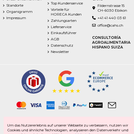
Top Kundenservice
Standorte
Fildernstrasse 15
Vorteile für
CH-6030 Ebikon
Organigramm
HORECA Kunden
Impressum
+41 41 440 03 61
Zahlungsarten
office@cahs.ch
Lieferservice
Einkaufsführer
CONSULTORÍA
AGB
AGROALIMENTARIA
Datenschutz
HISPANO SUIZA
Newsletter
Tiefkühlprodukte | Frischprodukte | Food | Getränke | Non-Food
Um das Nutzererlebnis auf unserer Webseite zu verbessern, nutzen wir
Italienische Spezialitäten | Spanische Spezialitäten | Schweizer Spezialitäten |
Cookies und ähnliche Technologien, analysieren den Datenverkehr und
Portugiesische Spezialitäten