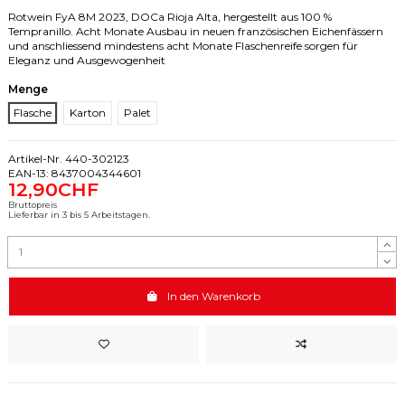
Rotwein FyA 8M 2023, DOCa Rioja Alta, hergestellt aus 100 %
Tempranillo. Acht Monate Ausbau in neuen französischen Eichenfässern
und anschliessend mindestens acht Monate Flaschenreife sorgen für
Eleganz und Ausgewogenheit
Menge
Flasche
Karton
Palet
Artikel-Nr.
440-302123
EAN-13:
8437004344601
12,90CHF
Bruttopreis
Lieferbar in 3 bis 5 Arbeitstagen.
In den Warenkorb