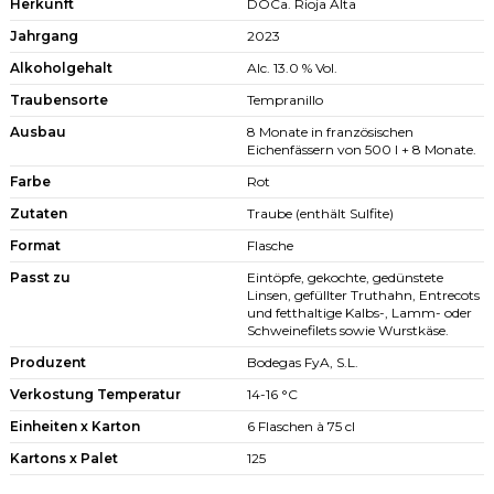
Herkunft
DOCa. Rioja Alta
Jahrgang
2023
Alkoholgehalt
Alc. 13.0 % Vol.
Traubensorte
Tempranillo
Ausbau
8 Monate in französischen
Eichenfässern von 500 l + 8 Monate.
Farbe
Rot
Zutaten
Traube (enthält Sulfite)
Format
Flasche
Passt zu
Eintöpfe, gekochte, gedünstete
Linsen, gefüllter Truthahn, Entrecots
und fetthaltige Kalbs-, Lamm- oder
Schweinefilets sowie Wurstkäse.
Produzent
Bodegas FyA, S.L.
Verkostung Temperatur
14-16 °C
Einheiten x Karton
6 Flaschen à 75 cl
Kartons x Palet
125