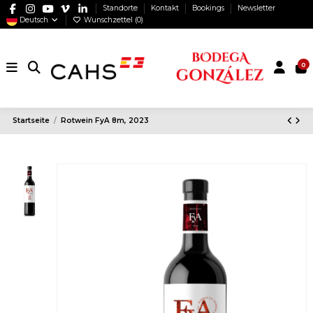
Standorte
Kontakt
Bookings
Newsletter
Deutsch
Wunschzettel (
0
)
0
Startseite
Rotwein FyA 8m, 2023