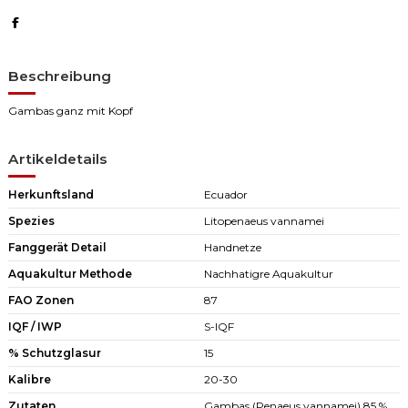
Beschreibung
Gambas ganz mit Kopf
Artikeldetails
Herkunftsland
Ecuador
Spezies
Litopenaeus vannamei
Fanggerät Detail
Handnetze
Aquakultur Methode
Nachhatigre Aquakultur
FAO Zonen
87
IQF / IWP
S-IQF
% Schutzglasur
15
Kalibre
20-30
Zutaten
Gambas (Penaeus vannamei) 85 %,