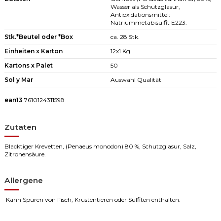
Wasser als Schutzglasur,
Antioxidationsmittel:
Natriummetabisulfit E223.
Stk.*Beutel oder *Box
ca. 28 Stk.
Einheiten x Karton
12x1 Kg
Kartons x Palet
50
Sol y Mar
Auswahl Qualität
ean13
7610124311598
Zutaten
Blacktiger Krevetten, (Penaeus monodon) 80 %, Schutzglasur, Salz,
Zitronensäure.
Allergene
Kann Spuren von Fisch, Krustentieren oder Sulfiten enthalten.