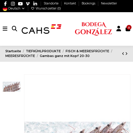
Standorte
Kontakt
Bookings
Newsletter
Deutsch
Wunschzettel (
0
)
0
Startseite
TIEFKÜHLPRODUKTE
FISCH & MEERESFRÜCHTE
MEERESFRÜCHTE
Gambas ganz mit Kopf 20-30