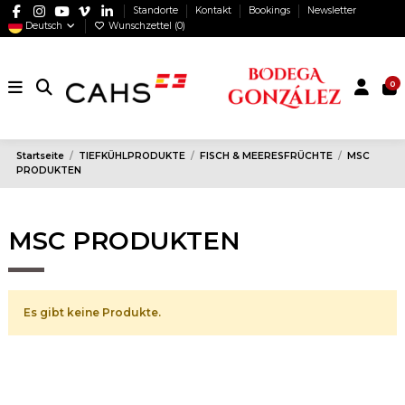
Standorte
Kontakt
Bookings
Newsletter
Deutsch
Wunschzettel (
0
)
0
Startseite
TIEFKÜHLPRODUKTE
FISCH & MEERESFRÜCHTE
MSC
PRODUKTEN
MSC PRODUKTEN
Es gibt keine Produkte.