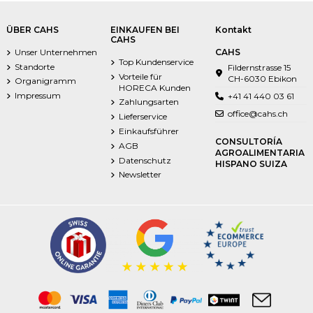
ÜBER CAHS
EINKAUFEN BEI
Kontakt
CAHS
Unser Unternehmen
CAHS
Top Kundenservice
Standorte
Fildernstrasse 15
Vorteile für
CH-6030 Ebikon
Organigramm
HORECA Kunden
Impressum
+41 41 440 03 61
Zahlungsarten
office@cahs.ch
Lieferservice
Einkaufsführer
CONSULTORÍA
AGB
AGROALIMENTARIA
Datenschutz
HISPANO SUIZA
Newsletter