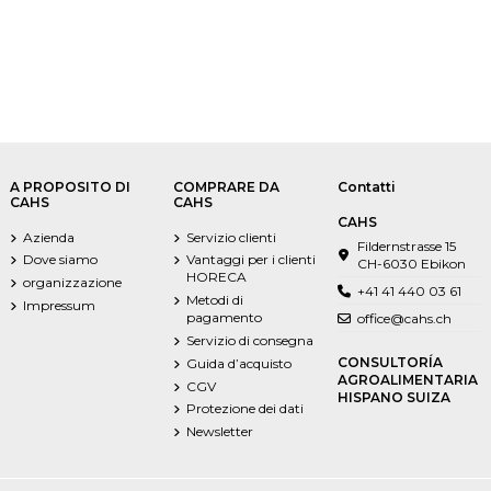
A PROPOSITO DI
COMPRARE DA
Contatti
CAHS
CAHS
CAHS
Azienda
Servizio clienti
Fildernstrasse 15
Dove siamo
Vantaggi per i clienti
CH-6030 Ebikon
HORECA
organizzazione
+41 41 440 03 61
Metodi di
Impressum
pagamento
office@cahs.ch
Servizio di consegna
CONSULTORÍA
Guida d’acquisto
AGROALIMENTARIA
CGV
HISPANO SUIZA
Protezione dei dati
Newsletter