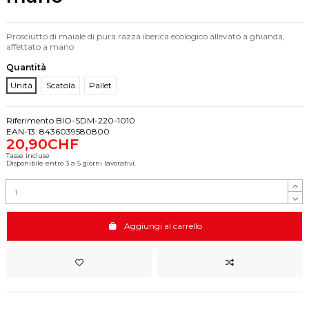
Prosciutto di maiale di pura razza iberica ecologico allevato a ghianda,
affettato a mano
Quantità
Unità
Scatola
Pallet
Riferimento
BIO-SDM-220-1010
EAN-13:
8436039580800
20,90CHF
Tasse incluse
Disponibile entro 3 a 5 giorni lavorativi.
Aggiungi al carrello