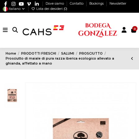
Dove siamo
Contatto
Bookings
Newsletter
Italiano
Lista dei desideri (
0
)
0
Home
PRODOTTI FRESCHI
SALUMI
PROSCIUTTO
Prosciutto di maiale di pura razza iberica ecologico allevato a
ghianda, affettato a mano