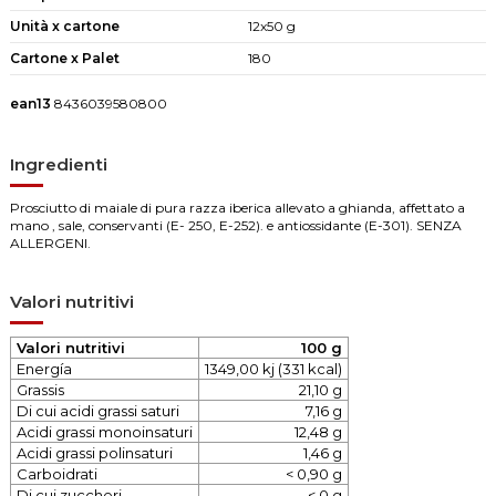
Unità x cartone
12x50 g
Cartone x Palet
180
ean13
8436039580800
Ingredienti
Prosciutto di maiale di pura razza iberica allevato a ghianda, affettato a
mano , sale, conservanti (E- 250, E-252). e antiossidante (E-301). SENZA
ALLERGENI.
Valori nutritivi
Valori nutritivi
100 g
Energía
1349,00 kj (331 kcal)
Grassis
21,10 g
Di cui acidi grassi saturi
7,16 g
Acidi grassi monoinsaturi
12,48 g
Acidi grassi polinsaturi
1,46 g
Carboidrati
< 0,90 g
Di cui zuccheri
< 0 g