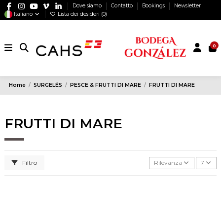
Dove siamo
Contatto
Bookings
Newsletter
Italiano
Lista dei desideri (
0
)
0
Home
SURGELÉS
PESCE & FRUTTI DI MARE
FRUTTI DI MARE
FRUTTI DI MARE
Filtro
Rilevanza
7