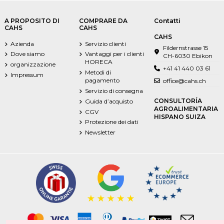
A PROPOSITO DI
COMPRARE DA
Contatti
CAHS
CAHS
CAHS
Azienda
Servizio clienti
Fildernstrasse 15
Dove siamo
Vantaggi per i clienti
CH-6030 Ebikon
HORECA
organizzazione
+41 41 440 03 61
Metodi di
Impressum
pagamento
office@cahs.ch
Servizio di consegna
CONSULTORÍA
Guida d’acquisto
AGROALIMENTARIA
CGV
HISPANO SUIZA
Protezione dei dati
Newsletter