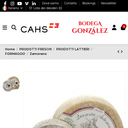
Dove siamo
Contatto
Bookings
Newsletter
Italiano
Lista dei desideri (
0
)
0
Home
PRODOTTI FRESCHI
PRODOTTI LATTIERI
FORMAGGIO
Zamorano