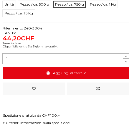
Unità
Pezzo / ca. 500 g
Pezzo / ca. 750 g
Pezzo / ca. 1 Kg
Pezzo / ca. 1,5 Kg
Riferimento
240-3004
EAN-13:
44,20CHF
Tasse incluse
Disponibile entro 3 a 5 giorni lavorativi.
Aggiungi al carrello
Spedizione gratuita da CHF 100.–
> Ulteriori informazioni sulla spedizione