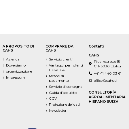
A PROPOSITO DI
COMPRARE DA
Contatti
CAHS
CAHS
CAHS
Azienda
Servizio clienti
Fildernstrasse 15
Dove siamo
Vantaggi per i clienti
CH-6030 Ebikon
HORECA
organizzazione
+41 41 440 03 61
Metodi di
Impressum
pagamento
office@cahs.ch
Servizio di consegna
CONSULTORÍA
Guida d’acquisto
AGROALIMENTARIA
CGV
HISPANO SUIZA
Protezione dei dati
Newsletter