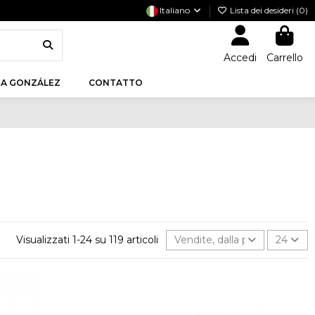
Italiano
Lista dei desideri (
0
)
Accedi
Carrello
A GONZÁLEZ
CONTATTO
Visualizzati 1-24 su 119 articoli
Vendite, dalla più alta alla pi
24