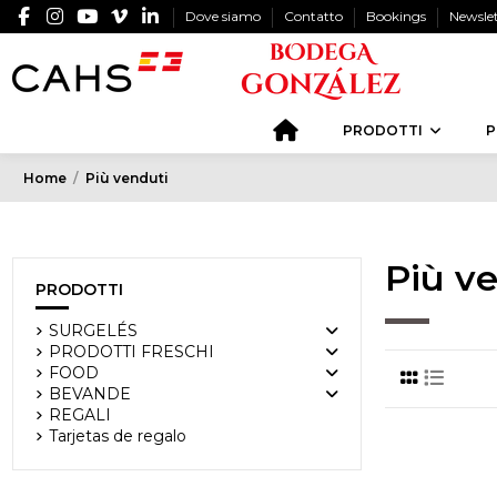
Dove siamo
Contatto
Bookings
Newsle
PRODOTTI
P
Home
Più venduti
Più v
PRODOTTI
SURGELÉS
PRODOTTI FRESCHI
FOOD
BEVANDE
REGALI
Tarjetas de regalo