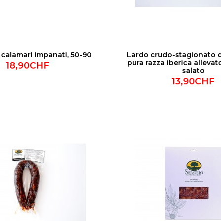
i calamari impanati, 50-90
Lardo crudo-stagionato d
pura razza iberica allevat
18,90CHF
salato
13,90CHF