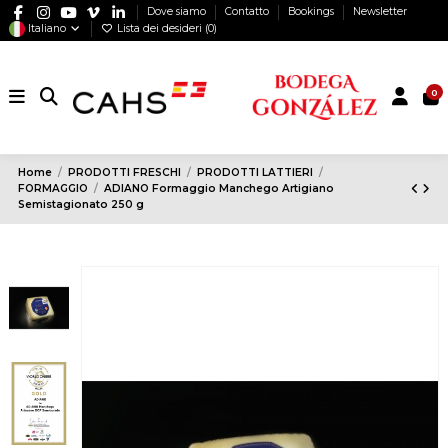
Dove siamo
Contatto
Bookings
Newsletter
Italiano
Lista dei desideri (
0
)
0
Home
PRODOTTI FRESCHI
PRODOTTI LATTIERI
FORMAGGIO
ADIANO Formaggio Manchego Artigiano
Semistagionato 250 g