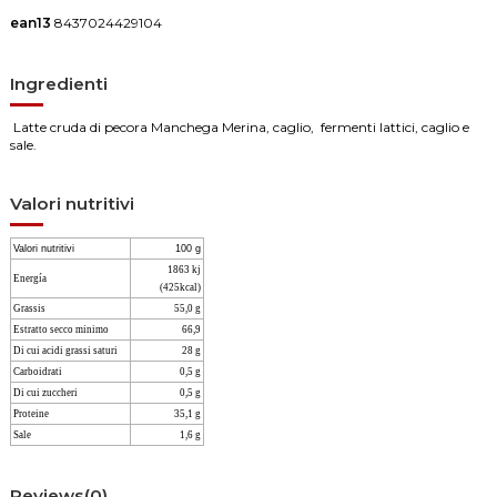
ean13
8437024429104
Ingredienti
Latte cruda di pecora Manchega Merina, caglio, fermenti lattici, caglio e
sale.
Valori nutritivi
Valori nutritivi
100 g
1863 kj
Energía
(425kcal)
Grassis
55,0 g
Estratto secco minimo
66,9
Di cui acidi grassi saturi
28 g
Carboidrati
0,5 g
Di cui zuccheri
0,5 g
Proteine
35,1 g
Sale
1,6 g
Reviews
(0)