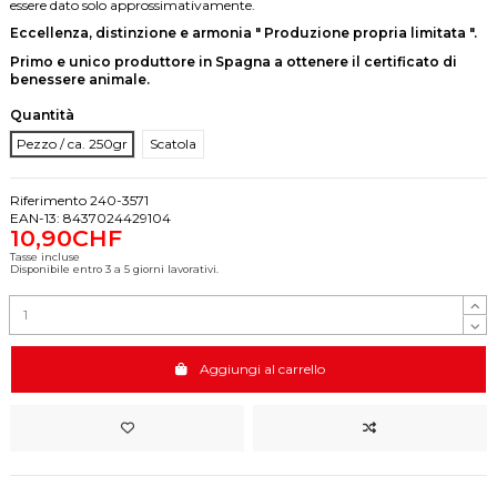
essere dato solo approssimativamente.
Eccellenza, distinzione e armonia " Produzione propria limitata ".
Primo e unico produttore in Spagna a ottenere il certificato di
benessere animale.
Quantità
Pezzo / ca. 250gr
Scatola
Riferimento
240-3571
EAN-13:
8437024429104
10,90CHF
Tasse incluse
Disponibile entro 3 a 5 giorni lavorativi.
Aggiungi al carrello