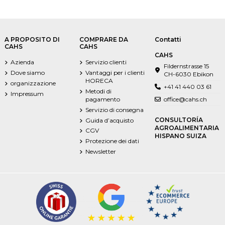
A PROPOSITO DI
COMPRARE DA
Contatti
CAHS
CAHS
CAHS
Azienda
Servizio clienti
Fildernstrasse 15
Dove siamo
Vantaggi per i clienti
CH-6030 Ebikon
HORECA
organizzazione
+41 41 440 03 61
Metodi di
Impressum
pagamento
office@cahs.ch
Servizio di consegna
CONSULTORÍA
Guida d’acquisto
AGROALIMENTARIA
CGV
HISPANO SUIZA
Protezione dei dati
Newsletter