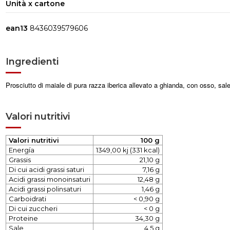
Unità x cartone
ean13
8436039579606
Ingredienti
Prosciutto di maiale di pura razza iberica allevato a ghianda, con osso, sal
Valori nutritivi
Valori nutritivi
100 g
Energía
1349,00 kj (331 kcal)
Grassis
21,10 g
Di cui acidi grassi saturi
7,16 g
Acidi grassi monoinsaturi
12,48 g
Acidi grassi polinsaturi
1,46 g
Carboidrati
< 0,90 g
Di cui zuccheri
< 0 g
Proteine
34,30 g
Sale
4,5 g