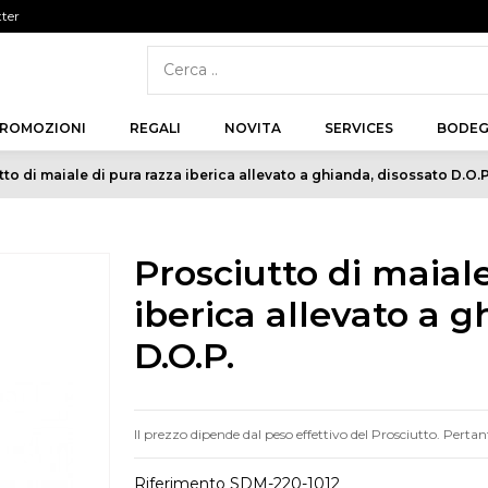
tter
ROMOZIONI
REGALI
NOVITA
SERVICES
BODEG
to di maiale di pura razza iberica allevato a ghianda, disossato D.O.P
Prosciutto di maiale
iberica allevato a g
D.O.P.
Il prezzo dipende dal peso effettivo del Prosciutto. Pert
Riferimento
SDM-220-1012