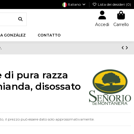
Italiano
Lista dei desideri (
0
)
Accedi
Carrello
A GONZÁLEZ
CONTATTO
.
 di pura razza
hianda, disossato
anto, il prezzo può essere dato solo approssimativamente.