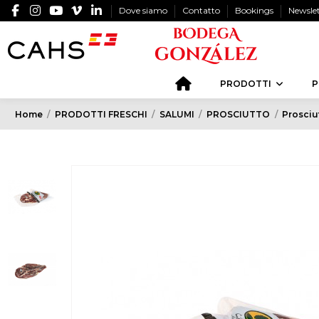
Dove siamo
Contatto
Bookings
Newsle
PRODOTTI
P
Home
PRODOTTI FRESCHI
SALUMI
PROSCIUTTO
Prosciut