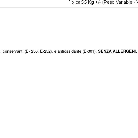
1 x ca.5,5 Kg +/- (Peso Variable -
e, conservanti (E- 250, E-252). e antiossidante (E-301)
. SENZA ALLERGENI.