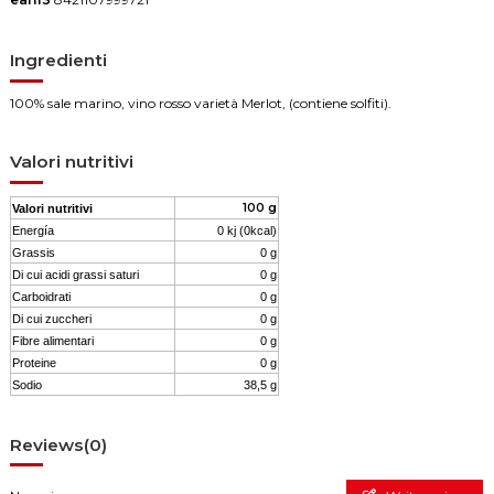
Ingredienti
100% sale marino, vino rosso varietà Merlot, (contiene solfiti).
Valori nutritivi
100 g
Valori nutritivi
Energía
0 kj (0kcal)
Grassis
0 g
Di cui acidi grassi saturi
0 g
Carboidrati
0 g
Di cui zuccheri
0 g
Fibre alimentari
0 g
Proteine
0 g
Sodio
38,5 g
Reviews
(0)