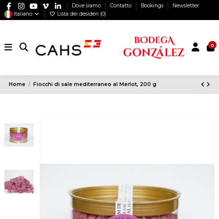
Dove siamo
Contatto
Bookings
Newsletter
Italiano
Lista dei desideri (
0
)
0
Home
Fiocchi di sale mediterraneo al Merlot, 200 g