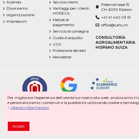
Azienda
Servizio clienti
Fildernstrasse 15
Dove siamo
Vantaggi per i clienti
CH-6030 Ebikon
HORECA
organizzazione
+41 41 440 03 61
Metodi di
Impressum
pagamento
office@cahs.ch
Servizio di consegna
CONSULTORÍA
Guida d’acquisto
AGROALIMENTARIA
CGV
HISPANO SUIZA
Protezione dei dati
Newsletter
Per migliorare l'esperienza dell'utente sul nostro sito web, analizziamo il tr
e personalizziamo i contenuti e la pubblicità utilizzando cookie e tecnologie
>
Ulteriori informazioni
Prodotti Surgelatti | Prodotti Freschi | Food | Bevande | Non-Food
Accept
Specialità italiane | Specialità spagnole | Specialità svizzere | Specialità
portoghesi