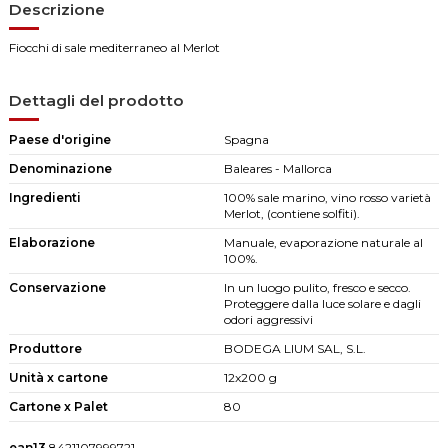
Descrizione
Fiocchi di sale mediterraneo al Merlot
Dettagli del prodotto
Paese d'origine
Spagna
Denominazione
Baleares - Mallorca
Ingredienti
100% sale marino, vino rosso varietà
Merlot, (contiene solfiti).
Elaborazione
Manuale, evaporazione naturale al
100%.
Conservazione
In un luogo pulito, fresco e secco.
Proteggere dalla luce solare e dagli
odori aggressivi
Produttore
BODEGA LIUM SAL, S.L.
Unità x cartone
12x200 g
Cartone x Palet
80
ean13
8421107999721