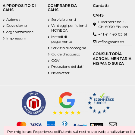
A PROPOSITO DI
COMPRARE DA
Contatti
CAHS
CAHS
CAHS
Azienda
Servizio clienti
Fildernstrasse 15
Dove siamo
Vantaggi per i clienti
CH-6030 Ebikon
HORECA
organizzazione
+41 41 440 03 61
Metodi di
Impressum
pagamento
office@cahs.ch
Servizio di consegna
CONSULTORÍA
Guida d’acquisto
AGROALIMENTARIA
CGV
HISPANO SUIZA
Protezione dei dati
Newsletter
Per migliorare l'esperienza dell'utente sul nostro sito web, analizziamo il tr