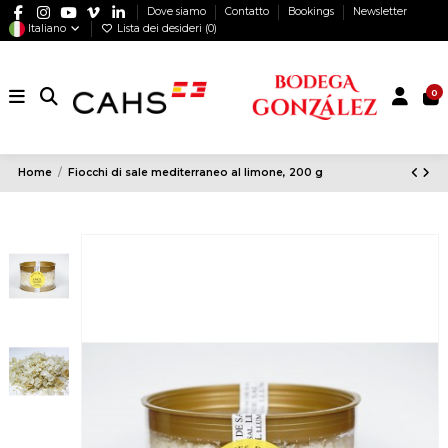
Dove siamo
Contatto
Bookings
Newsletter
Italiano
Lista dei desideri (
0
)
0
Home
Fiocchi di sale mediterraneo al limone, 200 g