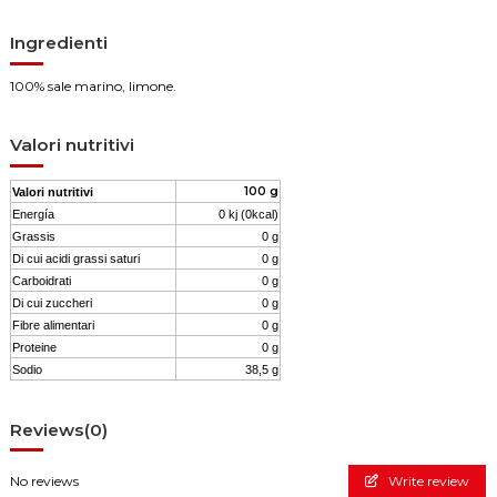
Ingredienti
100% sale marino, limone.
Valori nutritivi
100 g
Valori nutritivi
Energía
0 kj (0kcal)
Grassis
0 g
Di cui acidi grassi saturi
0 g
Carboidrati
0 g
Di cui zuccheri
0 g
Fibre alimentari
0 g
Proteine
0 g
Sodio
38,5 g
Reviews
(0)
No reviews
Write review