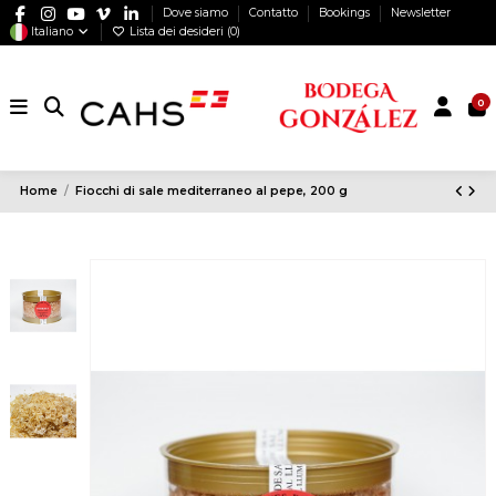
Dove siamo
Contatto
Bookings
Newsletter
Italiano
Lista dei desideri (
0
)
0
Home
Fiocchi di sale mediterraneo al pepe, 200 g