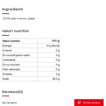
Ingredienti
100% sale marino, pepe.
Valori nutritivi
100 g
Valori nutritivi
Energía
0 kj (0kcal)
Grassis
0 g
Di cui acidi grassi saturi
0 g
Carboidrati
0 g
Di cui zuccheri
0 g
Fibre alimentari
0 g
Proteine
0 g
Sodio
38,5 g
Reviews
(0)
No reviews
Write review