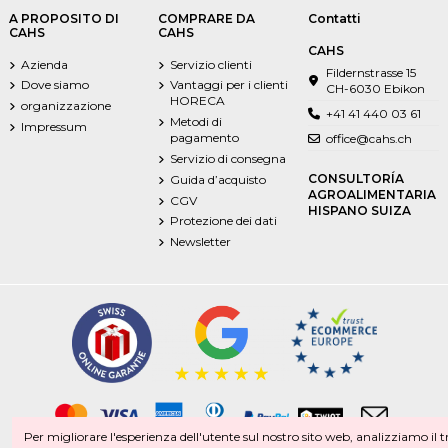
A PROPOSITO DI
COMPRARE DA
Contatti
CAHS
CAHS
CAHS
Azienda
Servizio clienti
Fildernstrasse 15
Dove siamo
Vantaggi per i clienti
CH-6030 Ebikon
HORECA
organizzazione
+41 41 440 03 61
Metodi di
Impressum
pagamento
office@cahs.ch
Servizio di consegna
CONSULTORÍA
Guida d’acquisto
AGROALIMENTARIA
CGV
HISPANO SUIZA
Protezione dei dati
Newsletter
Per migliorare l'esperienza dell'utente sul nostro sito web, analizziamo il tr