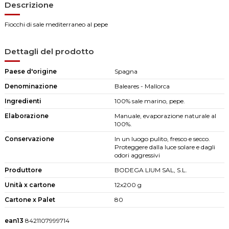
Descrizione
Fiocchi di sale mediterraneo al pepe
Dettagli del prodotto
Paese d'origine
Spagna
Denominazione
Baleares - Mallorca
Ingredienti
100% sale marino, pepe.
Elaborazione
Manuale, evaporazione naturale al
100%.
Conservazione
In un luogo pulito, fresco e secco.
Proteggere dalla luce solare e dagli
odori aggressivi
Produttore
BODEGA LIUM SAL, S.L.
Unità x cartone
12x200 g
Cartone x Palet
80
ean13
8421107999714