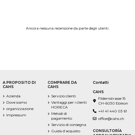
Ancora nessuna recensione da parte degli utenti.
A PROPOSITO DI
COMPRARE DA
Contatti
CAHS
CAHS
CAHS
Azienda
Servizio clienti
Fildernstrasse 15
Dove siamo
Vantaggi per i clienti
CH-6030 Ebikon
HORECA
organizzazione
+41 41 440 03 61
Metodi di
Impressum
pagamento
office@cahs.ch
Servizio di consegna
CONSULTORÍA
Guida d’acquisto