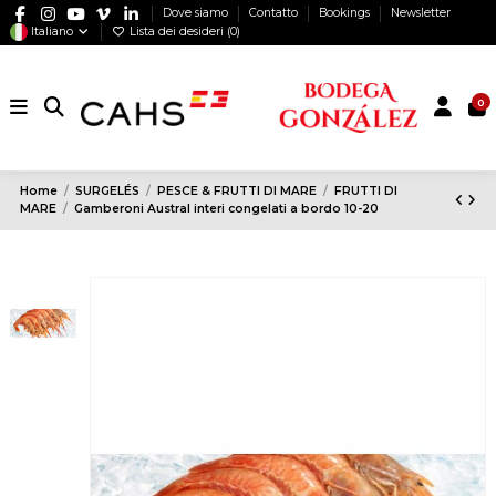
Dove siamo
Contatto
Bookings
Newsletter
Italiano
Lista dei desideri (
0
)
0
Home
SURGELÉS
PESCE & FRUTTI DI MARE
FRUTTI DI
MARE
Gamberoni Austral interi congelati a bordo 10-20