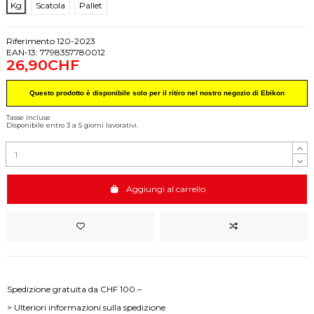
Kg
Scatola
Pallet
Riferimento
120-2023
EAN-13:
7798357780012
26,90CHF
Questo prodotto è disponibile solo per il ritiro nel nostro negozio di Ebikon
Tasse incluse
Disponibile entro 3 a 5 giorni lavorativi.
Aggiungi al carrello
Spedizione gratuita da CHF 100.–
> Ulteriori informazioni sulla spedizione