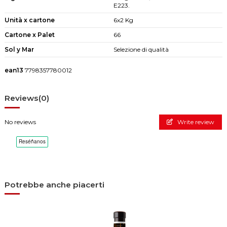
E223.
Unità x cartone
6x2 Kg
Cartone x Palet
66
Sol y Mar
Selezione di qualità
ean13
7798357780012
Reviews
(0)
No reviews
Write review
Potrebbe anche piacerti