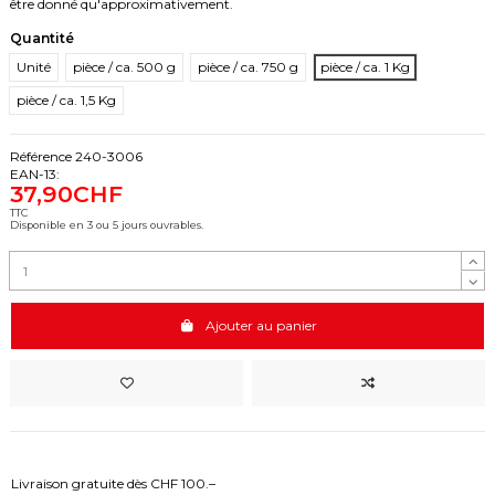
être donné qu'approximativement.
Quantité
Unité
pièce / ca. 500 g
pièce / ca. 750 g
pièce / ca. 1 Kg
pièce / ca. 1,5 Kg
Référence
240-3006
EAN-13:
37,90CHF
TTC
Disponible en 3 ou 5 jours ouvrables.
Ajouter au panier
Livraison gratuite dès CHF 100.–