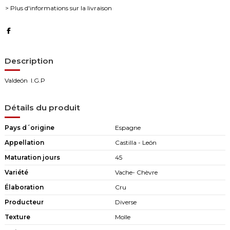
> Plus d'informations sur la livraison
Description
Valdeón I.G.P
Détails du produit
Pays d´origine
Espagne
Appellation
Castilla - León
Maturation jours
45
Variété
Vache- Chèvre
Élaboration
Cru
Producteur
Diverse
Texture
Molle