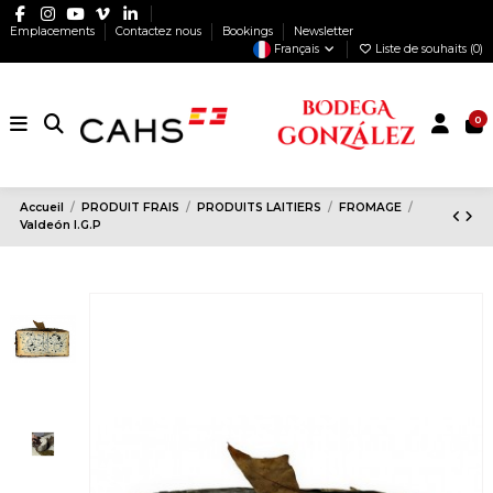
Emplacements
Contactez nous
Bookings
Newsletter
Français
Liste de souhaits (
0
)
0
Accueil
PRODUIT FRAIS
PRODUITS LAITIERS
FROMAGE
Valdeón I.G.P