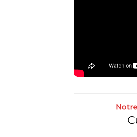
Notre
C