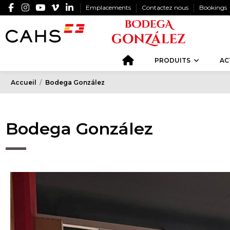
Emplacements
Contactez nous
Bookings
PRODUITS
AC
Accueil
Bodega González
Bodega González