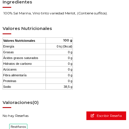
Ingredientes
100% Sal Marina, Vino tinto variedad Merlot, (Contiene sulfitos).
Valores Nutricionales
100 g
Valores Nutricionales
Energía
0 kj (0kcal)
Grasas
0 g
Ácidos grasos saturados
0 g
Hidratos de carbono
0 g
Azúcares
0 g
Fibra alimentaría
0 g
Proteinas
0 g
Sodio
38,5 g
Valoraciones
(0)
No hay Reseñas
Escribir Reseña