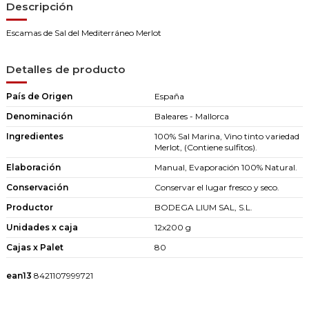
Descripción
Escamas de Sal del Mediterráneo Merlot
Detalles de producto
País de Origen
España
Denominación
Baleares - Mallorca
Ingredientes
100% Sal Marina, Vino tinto variedad
Merlot, (Contiene sulfitos).
Elaboración
Manual, Evaporación 100% Natural.
Conservación
Conservar el lugar fresco y seco.
Productor
BODEGA LIUM SAL, S.L.
Unidades x caja
12x200 g
Cajas x Palet
80
ean13
8421107999721