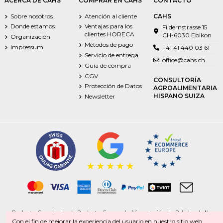
ACERCA DE CAHS
COMPRAR EN CAHS
CONTACTO
Sobre nosotros
Atención al cliente
CAHS
Donde estamos
Ventajas para los
Fildernstrasse 15
clientes HORECA
CH-6030 Ebikon
Organización
Métodos de pago
Impressum
+41 41 440 03 61
Servicio de entrega
office@cahs.ch
Guía de compra
CGV
CONSULTORÍA
Protección de Datos
AGROALIMENTARIA
HISPANO SUIZA
Newsletter
Productos Congelados | Productos Frescos | Alimentación | Bebidas. | No
alimentación
Con el fin de mejorar la experiencia del usuario en nuestro sitio web