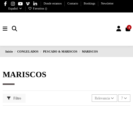
Donde estamos
Contacto
Bookings
Newsletter
Español
Favoritos (
)
0
Inicio
CONGELADOS
PESCADO & MARISCOS
MARISCOS
MARISCOS
Filtro
Relevancia
7