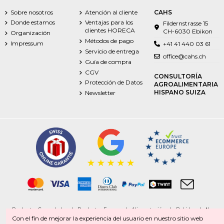
Sobre nosotros
Atención al cliente
CAHS
Donde estamos
Ventajas para los
Fildernstrasse 15
clientes HORECA
CH-6030 Ebikon
Organización
Métodos de pago
Impressum
+41 41 440 03 61
Servicio de entrega
office@cahs.ch
Guía de compra
CGV
CONSULTORÍA
Protección de Datos
AGROALIMENTARIA
HISPANO SUIZA
Newsletter
Productos Congelados | Productos Frescos | Alimentación | Bebidas. | No
alimentación
Con el fin de mejorar la experiencia del usuario en nuestro sitio web