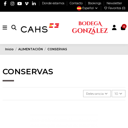
Donde estamos
Contacto
Bookings
Newsletter
Español
Favoritos (
0
)
0
Inicio
ALIMENTACIÓN
CONSERVAS
CONSERVAS
Relevancia
10