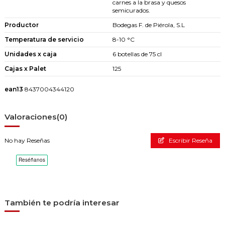
carnes a la brasa y quesos
semicurados.
Productor
Bodegas F. de Piérola, S.L
Temperatura de servicio
8-10 °C
Unidades x caja
6 botellas de 75 cl
Cajas x Palet
125
ean13
8437004344120
Valoraciones
(0)
No hay Reseñas
Escribir Reseña
También te podría interesar