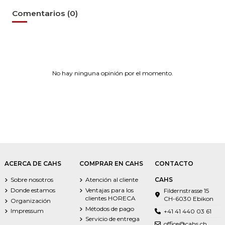
Comentarios (0)
No hay ninguna opinión por el momento.
ACERCA DE CAHS
COMPRAR EN CAHS
CONTACTO
Sobre nosotros
Atención al cliente
CAHS
Donde estamos
Ventajas para los
Fildernstrasse 15
clientes HORECA
CH-6030 Ebikon
Organización
Métodos de pago
Impressum
+41 41 440 03 61
Servicio de entrega
office@cahs.ch