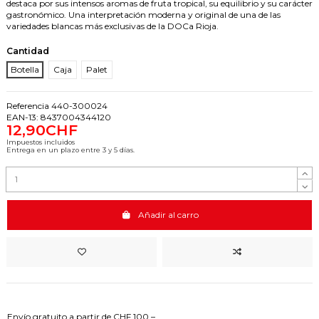
destaca por sus intensos aromas de fruta tropical, su equilibrio y su carácter
gastronómico. Una interpretación moderna y original de una de las
variedades blancas más exclusivas de la DOCa Rioja.
Cantidad
Botella
Caja
Palet
Referencia
440-300024
EAN-13:
8437004344120
12,90CHF
Impuestos incluidos
Entrega en un plazo entre 3 y 5 días.
Añadir al carro
Envío gratuito a partir de CHF 100.–