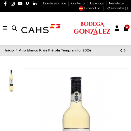
Donde estamos
Contacto
Bookings
Newsletter
Español
Favoritos (
0
)
0
Inicio
Vino blanco F. de Piérola Tempranillo, 2024