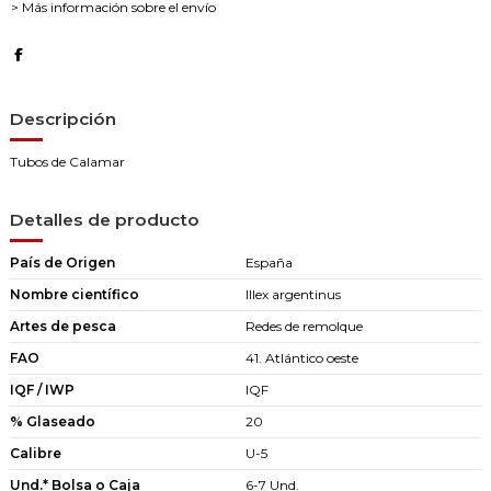
> Más información sobre el envío
Descripción
Tubos de Calamar
Detalles de producto
País de Origen
España
Nombre científico
Illex argentinus
Artes de pesca
Redes de remolque
FAO
41. Atlántico oeste
IQF / IWP
IQF
% Glaseado
20
Calibre
U-5
Und.* Bolsa o Caja
6-7 Und.