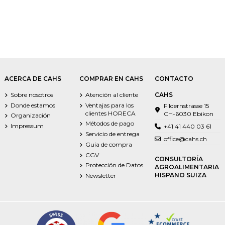
ACERCA DE CAHS
COMPRAR EN CAHS
CONTACTO
Sobre nosotros
Atención al cliente
CAHS
Donde estamos
Ventajas para los
Fildernstrasse 15
clientes HORECA
CH-6030 Ebikon
Organización
Métodos de pago
Impressum
+41 41 440 03 61
Servicio de entrega
office@cahs.ch
Guía de compra
CGV
CONSULTORÍA
Protección de Datos
AGROALIMENTARIA
HISPANO SUIZA
Newsletter