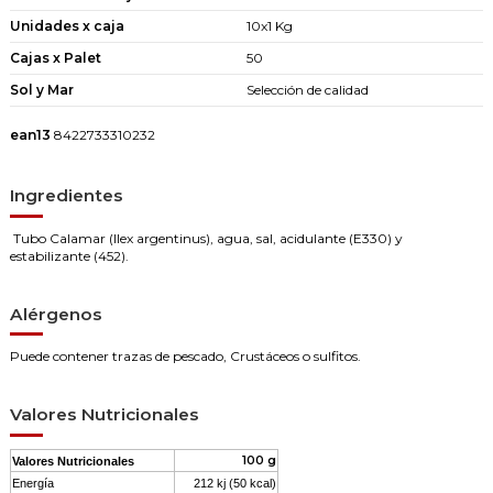
Unidades x caja
10x1 Kg
Cajas x Palet
50
Sol y Mar
Selección de calidad
ean13
8422733310232
Ingredientes
Tubo Calamar (llex argentinus), agua, sal, acidulante (E330) y
estabilizante (452).
Alérgenos
Puede contener trazas de pescado, Crustáceos o sulfitos.
Valores Nutricionales
100 g
Valores Nutricionales
Energía
212 kj (50 kcal)