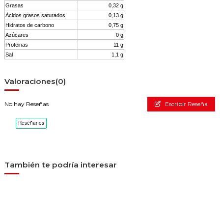
Grasas
0,32 g
Ácidos grasos saturados
0,13 g
Hidratos de carbono
0,75 g
Azúcares
0 g
Proteinas
11 g
Sal
1,1 g
Valoraciones
(0)
No hay Reseñas
Escribir Reseña
También te podría interesar