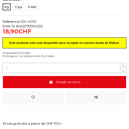
Kg
Caja
Palet
Referencia
120-4010
EAN-13:
8422733310232
18,90CHF
Este producto solo está disponible para recogida en nuestra tienda de Ebikon.
Impuestos incluidos
Entrega en un plazo entre 3 y 5 días.
Añadir al carro
Envío gratuito a partir de CHF 100.–