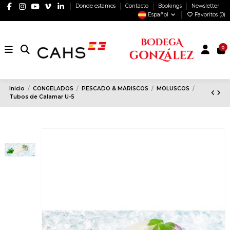
Donde estamos
Contacto
Bookings
Newsletter
Español
Favoritos (
0
)
0
Inicio
CONGELADOS
PESCADO & MARISCOS
MOLUSCOS
Tubos de Calamar U-5