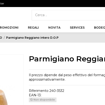
tter
ROMOZIONI
REGALI
NOVITA
SERVICES
BODEG
O
Parmigiano Reggiano intero D.O.P
Parmigiano Reggian
Il prezzo dipende dal peso effettivo del formag
approssimativamente.
Riferimento
240-3532
EAN-13:
Non disponibile