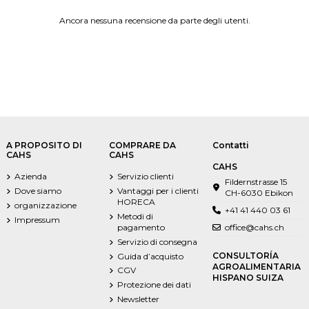
Ancora nessuna recensione da parte degli utenti.
A PROPOSITO DI
COMPRARE DA
Contatti
CAHS
CAHS
CAHS
Azienda
Servizio clienti
Fildernstrasse 15
Dove siamo
Vantaggi per i clienti
CH-6030 Ebikon
HORECA
organizzazione
+41 41 440 03 61
Metodi di
Impressum
pagamento
office@cahs.ch
Servizio di consegna
CONSULTORÍA
Guida d’acquisto
AGROALIMENTARIA
CGV
HISPANO SUIZA
Protezione dei dati
Newsletter