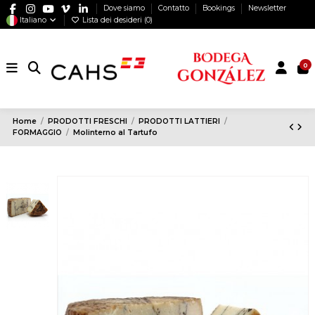
Dove siamo
Contatto
Bookings
Newsletter
Italiano
Lista dei desideri (
0
)
0
Home
PRODOTTI FRESCHI
PRODOTTI LATTIERI
FORMAGGIO
Molinterno al Tartufo