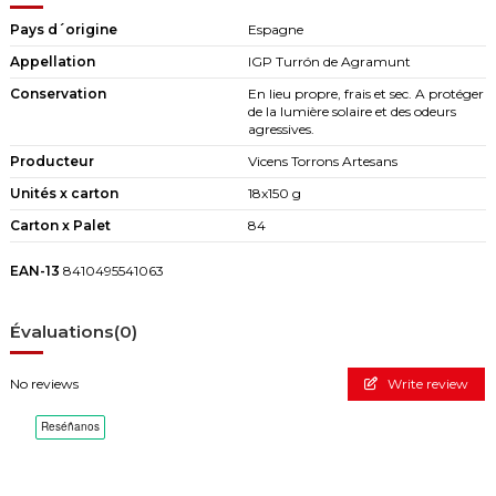
Pays d´origine
Espagne
Appellation
IGP Turrón de Agramunt
Conservation
En lieu propre, frais et sec. A protéger
de la lumière solaire et des odeurs
agressives.
Producteur
Vicens Torrons Artesans
Unités x carton
18x150 g
Carton x Palet
84
EAN-13
8410495541063
Évaluations
(0)
No reviews
Write review