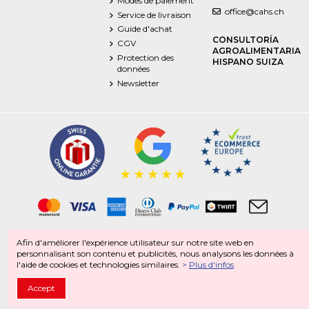
Modes de paiement
office@cahs.ch
Service de livraison
Guide d'achat
CONSULTORÍA
CGV
AGROALIMENTARIA
Protection des
HISPANO SUIZA
données
Newsletter
Afin d'améliorer l'expérience utilisateur sur notre site web en
Produits surgelés | Produits frais | Food | Boissons | Non-Food
personnalisant son contenu et publicités, nous analysons les données à
Spécialités italiennes | Spécialités espagnoles | Spécialités suisses | Spécialités portugaises
l'aide de cookies et technologies similaires.
>
Plus d'infos
CAHS Copyright 2025 ®
Accept