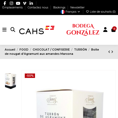
Emplacements
Contactez nous
Bookings
Newsletter
Français
Liste de souhaits (
0
)
0
Accueil
FOOD
CHOCOLAT / CONFISERIE
TURRÓN
Boîte
de nougat d'Agramunt aux amandes Marcona
-50%