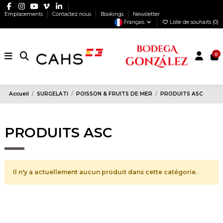
Emplacements
Contactez nous
Bookings
Newsletter
Français
Liste de souhaits (
0
)
0
Accueil
SURGELATI
POISSON & FRUITS DE MER
PRODUITS ASC
PRODUITS ASC
Il n'y a actuellement aucun produit dans cette catégorie.