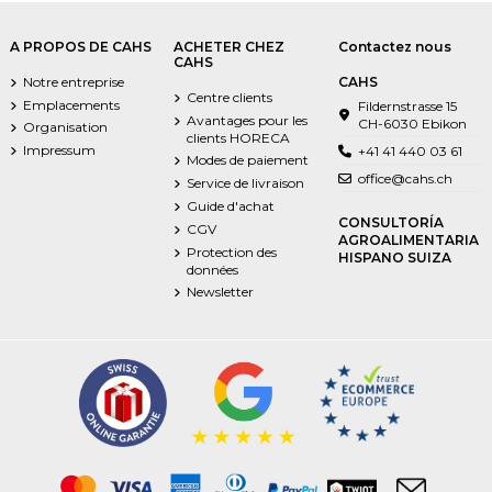
A PROPOS DE CAHS
ACHETER CHEZ
Contactez nous
CAHS
Notre entreprise
CAHS
Centre clients
Emplacements
Fildernstrasse 15
Avantages pour les
CH-6030 Ebikon
Organisation
clients HORECA
Impressum
+41 41 440 03 61
Modes de paiement
office@cahs.ch
Service de livraison
Guide d'achat
CONSULTORÍA
CGV
AGROALIMENTARIA
Protection des
HISPANO SUIZA
données
Newsletter