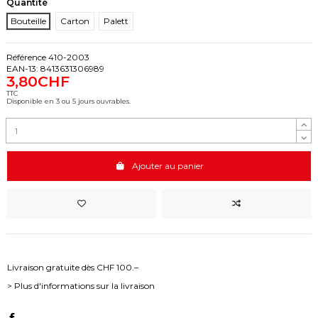
Quantité
Bouteille
Carton
Palett
Référence
410-2003
EAN-13:
8413631306989
3,80CHF
TTC
Disponible en 3 ou 5 jours ouvrables.
Ajouter au panier
Livraison gratuite dès CHF 100.–
> Plus d'informations sur la livraison