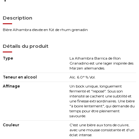
Description
Bière Alhambra élevée en fût de rhum grenadin
Détails du produit
Type
La Alhambra Barrica de Ron
Granadino est une lager inspirée des
Märzen allemandes.
Teneur en alcool
Alc. 6.0° % Vol.
Affinage
Un bock unique, longuement
fermenté et "reposé". Sous son
intensité se cachent une subtilité et
une finesse extraordinaires. Une bière
"à boire lentement", qui demande du
temps pour être pleinement
savourée.
Couleur
C'est une bière aux tons de cuivre,
avec une mousse consistante et d'un
éclat intense.