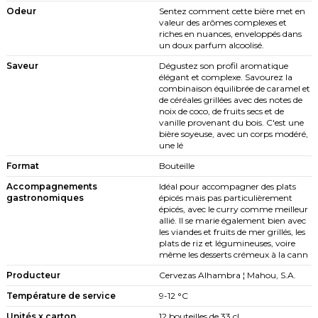
Odeur
Sentez comment cette bière met en
valeur des arômes complexes et
riches en nuances, enveloppés dans
un doux parfum alcoolisé.
Saveur
Dégustez son profil aromatique
élégant et complexe. Savourez la
combinaison équilibrée de caramel et
de céréales grillées avec des notes de
noix de coco, de fruits secs et de
vanille provenant du bois. C'est une
bière soyeuse, avec un corps modéré,
une lé
Format
Bouteille
Accompagnements
Idéal pour accompagner des plats
gastronomiques
épicés mais pas particulièrement
épicés, avec le curry comme meilleur
allié. Il se marie également bien avec
les viandes et fruits de mer grillés, les
plats de riz et légumineuses, voire
même les desserts crémeux à la cann
Producteur
Cervezas Alhambra ¦ Mahou, S.A.
Température de service
9-12 °C
Unités x carton
12 bouteilles de 33 cl