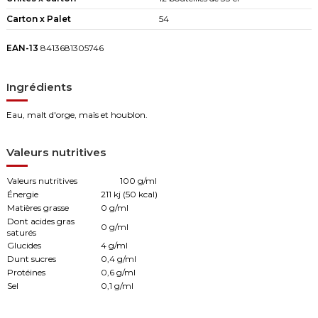
Carton x Palet
54
EAN-13
8413681305746
Ingrédients
Eau, malt d'orge, maïs et houblon.
Valeurs nutritives
Valeurs nutritives
100 g/ml
Énergie
211 kj (50 kcal)
Matières grasse
0 g/ml
Dont acides gras
0 g/ml
saturés
Glucides
4 g/ml
Dunt sucres
0,4 g/ml
Protéines
0,6 g/ml
Sel
0,1 g/ml