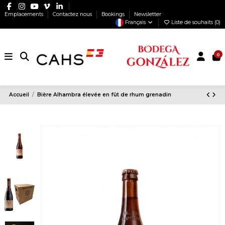
Emplacements
Contactez nous
Bookings
Newsletter
Français
Liste de souhaits (
0
)
0
Accueil
Bière Alhambra élevée en fût de rhum grenadin