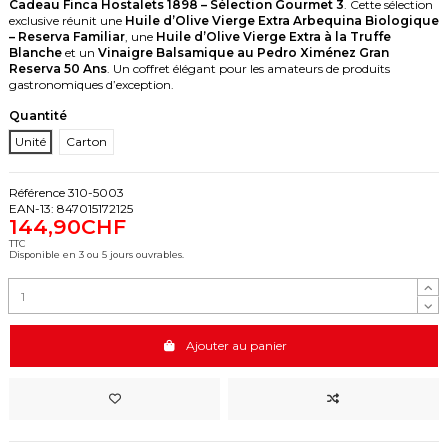
Cadeau Finca Hostalets 1898 – Sélection Gourmet 3
. Cette sélection
exclusive réunit une
Huile d’Olive Vierge Extra Arbequina Biologique
– Reserva Familiar
, une
Huile d’Olive Vierge Extra à la Truffe
Blanche
et un
Vinaigre Balsamique au Pedro Ximénez Gran
Reserva 50 Ans
. Un coffret élégant pour les amateurs de produits
gastronomiques d’exception.
Quantité
Unité
Carton
Référence
310-5003
EAN-13:
847015172125
144,90CHF
TTC
Disponible en 3 ou 5 jours ouvrables.
Ajouter au panier