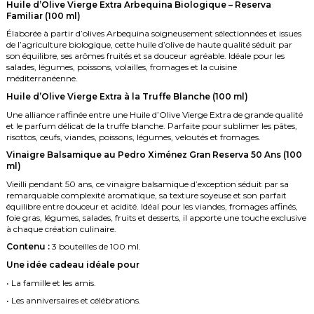
Huile d’Olive Vierge Extra Arbequina Biologique – Reserva
Familiar (100 ml)
Élaborée à partir d’olives Arbequina soigneusement sélectionnées et issues
de l’agriculture biologique, cette huile d’olive de haute qualité séduit par
son équilibre, ses arômes fruités et sa douceur agréable. Idéale pour les
salades, légumes, poissons, volailles, fromages et la cuisine
méditerranéenne.
Huile d’Olive Vierge Extra à la Truffe Blanche (100 ml)
Une alliance raffinée entre une Huile d’Olive Vierge Extra de grande qualité
et le parfum délicat de la truffe blanche. Parfaite pour sublimer les pâtes,
risottos, œufs, viandes, poissons, légumes, veloutés et fromages.
Vinaigre Balsamique au Pedro Ximénez Gran Reserva 50 Ans (100
ml)
Vieilli pendant 50 ans, ce vinaigre balsamique d’exception séduit par sa
remarquable complexité aromatique, sa texture soyeuse et son parfait
équilibre entre douceur et acidité. Idéal pour les viandes, fromages affinés,
foie gras, légumes, salades, fruits et desserts, il apporte une touche exclusive
à chaque création culinaire.
Contenu :
3 bouteilles de 100 ml.
Une idée cadeau idéale pour
• La famille et les amis.
• Les anniversaires et célébrations.