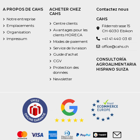
A PROPOS DE CAHS
ACHETER CHEZ
Contactez nous
CAHS
Notre entreprise
CAHS
Centre clients
Emplacements
Fildernstrasse 15
Avantages pour les
CH-6030 Ebikon
Organisation
clients HORECA
Impressum
+41 41 440 03 61
Modes de paiement
office@cahs.ch
Service de livraison
Guide d'achat
CONSULTORÍA
CGV
AGROALIMENTARIA
Protection des
HISPANO SUIZA
données
Newsletter