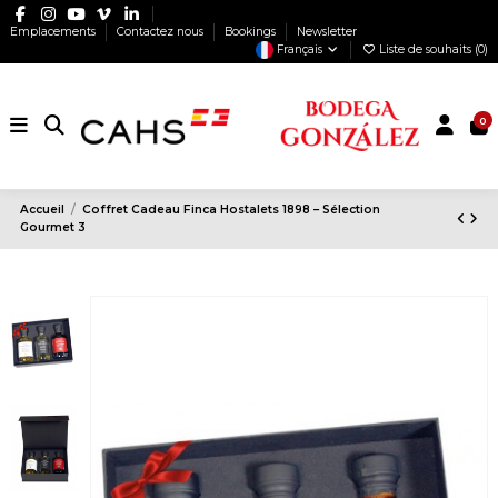
Emplacements
Contactez nous
Bookings
Newsletter
Français
Liste de souhaits (
0
)
0
Accueil
Coffret Cadeau Finca Hostalets 1898 – Sélection
Gourmet 3